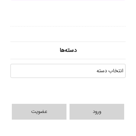
دسته‌ها
دسته‌ه
ورود
عضویت
ilhan200