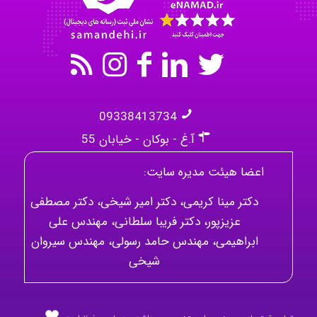
09338413734
آ.غ - بوکان - خیابان 55
اعضا هیئت مدیره سایت:
دکتر مینا کریمی، دکتر امیر شیخی، دکتر مصطفی
عزیزپور، دکتر فریبا سلطانی، مهندس علی
ابراهیمی، مهندس حامد رسولی، مهندس سیروان
شیخی