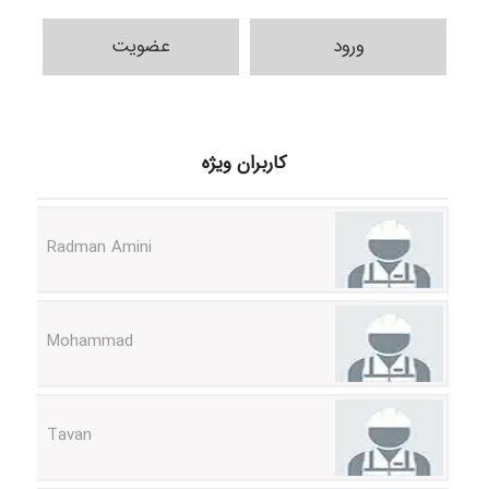
ورود
عضویت
ilhan200
کاربران ویژه
Radman Amini
Mohammad
Tavan
akhtar shahsavandi