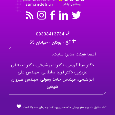
09338413734
آ.غ - بوکان - خیابان 55
اعضا هیئت مدیره سایت:
دکتر مینا کریمی، دکتر امیر شیخی، دکتر مصطفی
عزیزپور، دکتر فریبا سلطانی، مهندس علی
ابراهیمی، مهندس حامد رسولی، مهندس سیروان
شیخی
تمام حقوق مادی و معنوی برای متخصصین بهداشت و درمان محفوظ است