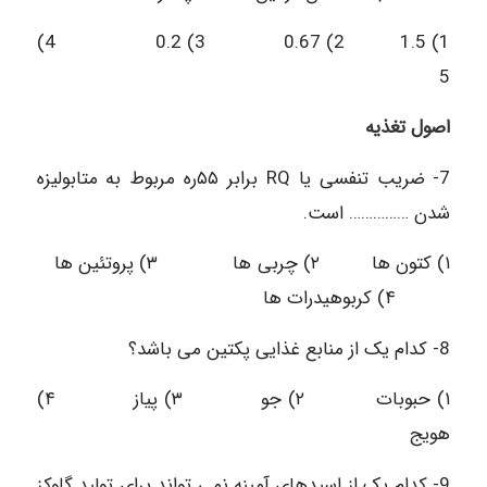
1) 1.5 2) 0.67 3) 0.2 4)
5
اصول تغذیه
7- ضریب تنفسی یا RQ برابر ۵۵ره مربوط به متابولیزه
شدن …………… است.
۱) کتون ها ۲) چربی ها ۳) پروتئین ها
۴) کربوهیدرات ها
8- کدام یک از منابع غذایی پکتین می باشد؟
۱) حبوبات ۲) جو ۳) پیاز ۴)
هویج
9- کدام یک از اسیدهای آمینه نمی تواند برای تولید گلوکز