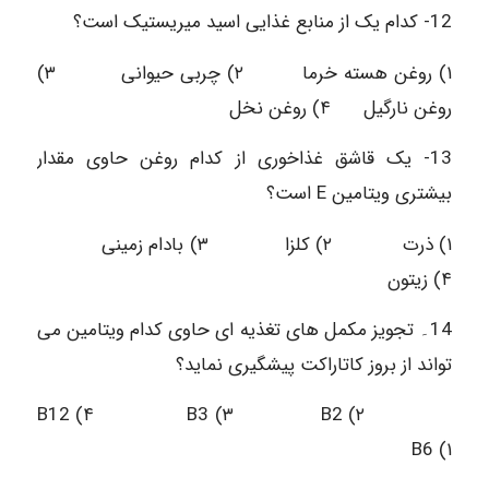
12- کدام یک از منابع غذایی اسید میریستیک است؟
۱) روغن هسته خرما ۲) چربی حیوانی ۳)
روغن نارگیل ۴) روغن نخل
13- یک قاشق غذاخوری از کدام روغن حاوی مقدار
بیشتری ویتامین E است؟
۱) ذرت ۲) کلزا ۳) بادام زمینی
۴) زیتون
14۔ تجویز مکمل های تغذیه ای حاوی کدام ویتامین می
تواند از بروز کاتاراکت پیشگیری نماید؟
B12 (۴ B3 (۳ B2 (۲
B6 (۱