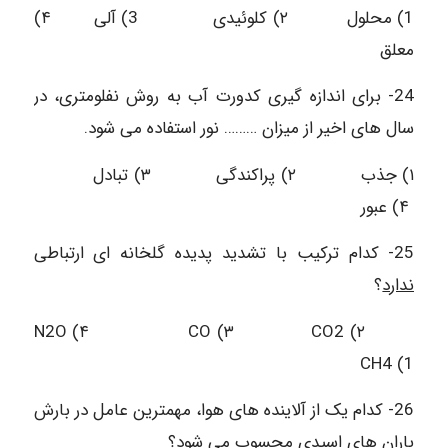
1) محلول ۲) کلوئیدی 3) آلى ۴)
معلق
24- برای اندازه گیری کدورت آب به روش نفلومتری، در
سال های اخیر از میزان ……… نور استفاده می شود.
۱) جذب ۲) پراکندگی ۳) تبادل
۴) عبور
25- کدام ترکیب با تشدید پدیده گلخانه ای ارتباطی
ندارد
؟
N2O (۴ CO (۳ CO2 (۲
CH4 (1
26- کدام یک از آلاینده های هوا، مهمترین عامل در بارش
باران های اسیدی محسوب می شود؟