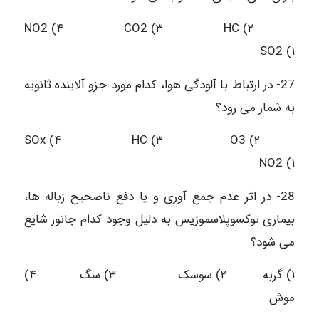
NO2 (۴ CO2 (۳ HC (۲
SO2 (۱
27- در ارتباط با آلودگی هوا، کدام مورد جزو آلاینده ثانویه
به شمار می رود؟
SOx (۴ HC (۳ O3 (۲
NO2 (۱
28- در اثر عدم جمع آوری و یا دفع ناصحیح زباله ها،
بیماری توکسوپلاسموزیس به دلیل وجود کدام جانور شایع
می شود؟
۱) گربه ۲) سوسک ۳) سگ ۴)
موش