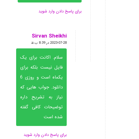
برای پاسخ دادن وارد شوید
Sirvan Sheikhi
گفته:
2023-07-28 در 8:39 ب.ظ
سلام. اکانت برای یک
فایل نیست بلکه برای
یکماه است و روزی 6
دانلود. جواب هایی که
نیاز به تشریح داره
توضیحات کافی گفته
شده است
برای پاسخ دادن وارد شوید