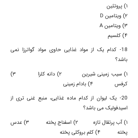
۱) پروتئین
۲) ویتامین D
۳) ویتامین A
۴) کلسیم
18- کدام یک از مواد غذایی حاوی مواد گواترزا نمی
باشد؟
۱) سیب زمینی شیرین ۲) دانه کلزا ۳)
کرفس ۴) بادام زمینی
20- یک لیوان از کدام ماده غذایی، منبع غنی تری از
اسیدفولیک می باشد؟
۱) آب پرتقال تازه ۲) اسفناج پخته ۳) عدس
پخته ۴) کلم بروکلی پخته