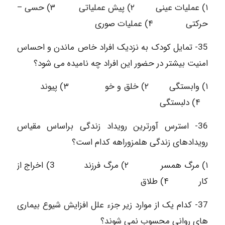
۱) عملیات عینی ۲) پیش عملیاتی ۳) حسی –
حرکتی ۴) عملیات صوری
35- تمایل کودک به نزدیک افراد خاص ماندن و احساس
امنیت بیشتر در حضور این افراد چه نامیده می شود؟
۱) وابستگی ۲) خلق و خو ۳) پیوند
۴) دلبستگی
36- استرس آورترین رویداد زندگی براساس مقیاس
رویدادهای زندگی هلمزوراهه کدام است؟
۱) مرگ همسر ۲) مرگ فرزند 3) اخراج از
کار ۴) طلاق
37- کدام یک از موارد زیر جزء علل افزایش شیوع بیماری
های روانی محسوب نمی شوند؟