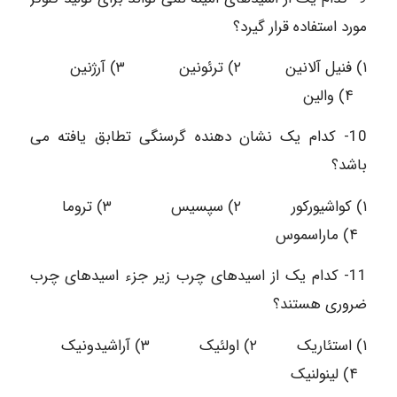
مورد استفاده قرار گیرد؟
۱) فنیل آلانین ۲) ترئونین ۳) آرژنین
۴) والين
10- کدام یک نشان دهنده گرسنگی تطابق یافته می
باشد؟
۱) کواشيورکور ۲) سپسیس ۳) تروما
۴) ماراسموس
11- کدام یک از اسیدهای چرب زیر جزء اسیدهای چرب
ضروری هستند؟
۱) استئاریک ۲) اولئیک ۳) آراشیدونیک
۴) لينولنیک