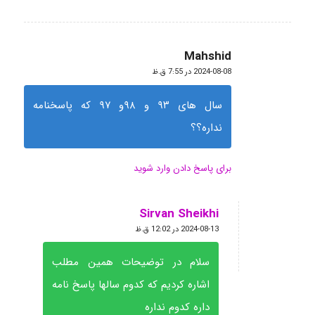
Mahshid
گفته:
2024-08-08 در 7:55 ق.ظ
سال های ۹۳ و ۹۸و ۹۷ که پاسخنامه
نداره؟؟
برای پاسخ دادن وارد شوید
Sirvan Sheikhi
گفته:
2024-08-13 در 12:02 ق.ظ
سلام در توضیحات همین مطلب
اشاره کردیم که کدوم سالها پاسخ نامه
داره کدوم نداره