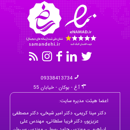
Omid
Mehrab
09338413734
آ.غ - بوکان - خیابان 55
اعضا هیئت مدیره سایت:
دکتر مینا کریمی، دکتر امیر شیخی، دکتر مصطفی
عزیزپور، دکتر فریبا سلطانی، مهندس علی
ابراهیمی، مهندس حامد رسولی، مهندس سیروان