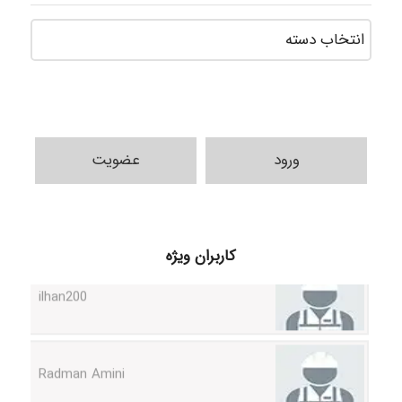
دسته‌ه
ورود
عضویت
کاربران ویژه
ilhan200
Radman Amini