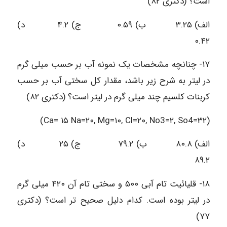
است؟ (دکتری ۸۲)
الف) ۳.۲۵ ب) ۰.۵۹ ج) ۴.۲ د)
۰.۴۲
۱۷- چنانچه مشخصات یک نمونه آب بر حسب میلی گرم
در لیتر به شرح زیر باشد، مقدار کل سختی آب بر حسب
کربنات کلسیم چند میلی گرم در لیتر است؟ (دکتری ۸۲)
(Ca= ۱۵ Na=۲۰, Mg=۱۰, Cl=۲۰, No3=۲, So4=۳۲)
الف) ۸۰.۸ ب) ۷۹.۲ ج) ۲۵ د)
۸۹.۲
۱۸- قلیائیت تام آبی ۵۰۰ و سختی تام آن ۴۲۰ میلی گرم
در لیتر بوده است. کدام دلیل صحیح تر است؟ (دکتری
۷۷)