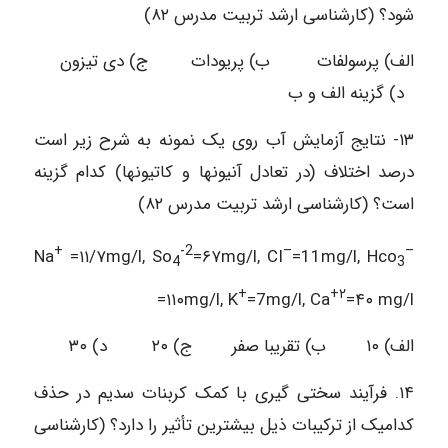
شود؟ (کارشناسی ارشد تربیت مدرس ۸۲)
الف) پرسولفات ب) پریودات ج) دی تیزون
د) گزينه الف و ب
۱۳- نتایج آزمایش آب روی یک نمونه به شرح زیر است
درصد اختلاف (در تعادل آنیونها و کاتیونها) کدام گزینه
است؟ (کارشناسی ارشد تربیت مدرس ۸۲)
+
-2
–
–
Na
=۱۱/۷mg/l, So
=۶۷mg/l, CI
=11mg/l, Hco
4
3
+
+
۲
=۱۱۰mg/l, K
=7mg/l, Ca
=۴۰ mg/l
الف) ۱۰ ب) تقریبا صفر ج) ۲۰ د) ۳۰
۱۴. فرآیند سختی گیری با کمک کربنات سدیم در حذف
کدامیک از ترکیبات ذیل بیشترین تأثیر را دارد؟ (کارشناسی