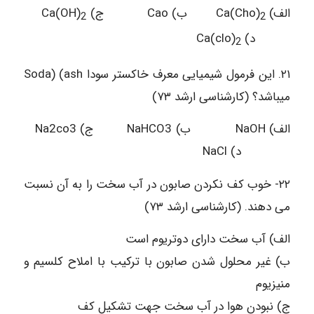
الف) Ca(Cho)
ب) Cao ج) Ca(OH)
2
2
د) Ca(clo)
2
۲۱. این فرمول شیمیایی معرف خاکستر سودا Soda) (ash
میباشد؟ (کارشناسی ارشد ۷۳)
الف) NaOH ب) NaHCO3 ج) Na2co3
د) NaCl
۲۲- خوب کف نکردن صابون در آب سخت را به آن نسبت
می دهند. (کارشناسی ارشد ۷۳)
الف) آب سخت دارای دوتریوم است
ب) غير محلول شدن صابون با ترکیب با املاح کلسیم و
منیزیوم
ج) نبودن هوا در آب سخت جهت تشکیل کف