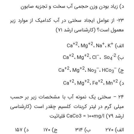
د) زیاد بودن وزن حجمی آب سخت و تجزیه صابون
۲۳- از عوامل ایجاد سختی در آب کدامیک از موارد زیر
معمول است؟ (کارشناسی ارشد ۷۱)
+2
+2
+
+
الف)
، K
، Na
، Mg
Ca
+2
+2
–
-2
ب) Ca
، So
، Cl
، Mg
4
+2
+2
–
–
ج)
، HCo
، No
، Mg
Ca
3
3
+2
+2
+2
+2
د) Ca
، Mn
، Fe
، Mg
۲۴ – سختی یک نمونه آب با مشخصات زیر بر حسب
میلی گرم در لیتر کربنات کلسیم چقدر است (کارشناسی
ارشد ۷۹) CaCo3 = ۱۰۰mg/l قلیائیت
الف) ۲۷۰ ب) ۳۱۴ ج) ۱۷۰ د) ۱۵۷