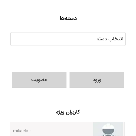
دسته‌ها
دسته‌ه
ورود
عضویت
H.ghaedi
کاربران ویژه
- mikaela