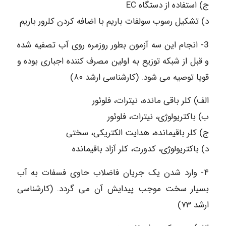
ج) استفاده از دستگاه EC
د) تشکیل رسوب سولفات باریم با اضافه کردن کلرور باریم
3- انجام این سه آزمون بطور روزمره روی آب تصفیه شده
و قبل از شبکه توزیع به اولین مصرف کننده اجباری بوده و
قويا توصیه می شود. (کارشناسی ارشد ۸۰)
الف) کلر باقی مانده، نیترات، فلوئور
ب) باکتریولوژی، نیترات، فلوئور
ج) کلر باقیمانده، هدایت الکتریکی، سختی
د) باکتریولوژی، کدورت، کلر آزاد باقیمانده
۴- وارد شدن یک جریان فاضلاب حاوی فسفات به آب
بسیار سخت موجب پیدایش آن می گردد. (کارشناسی
ارشد ۷۳)