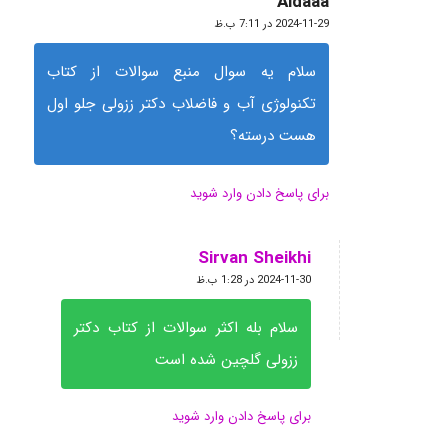
Aidaaa
گفته:
2024-11-29 در 7:11 ب.ظ
سلام یه سوال منبع سوالات از کتاب
تکنولوژی آب و فاضلاب دکتر ززولی جلو اول
هست درسته؟
برای پاسخ دادن وارد شوید
Sirvan Sheikhi
گفته:
2024-11-30 در 1:28 ب.ظ
سلام بله اکثر سوالات از کتاب دکتر
ززولی گلچین شده است
برای پاسخ دادن وارد شوید