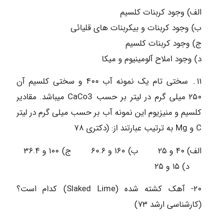
الف) وجود کربنات کلسیم
ب) وجود کربنات و بیکربنات های قلیائی
ج) وجود کربنات کلسیم
د) وجود املاح آلومینیوم و میکا
۱۱۔ سختی تام یک نمونه آب ۴۰۰ و سختی کلسیم آن
۲۵۰ میلی گرم در لیتر بر حسب CaCo3 میباشد. مقادیر
کلسیم و منیزیوم این نمونه آب بر حسب میلی گرم در لیتر
C و Mg به ترتیب عبارتند از: (دکتری ۷۸
الف) ۴۰ و ۲۵ ب) ۱۶۰ و ۶۰.۶ ج) ۱۰۰ و ۳۶.۴
د) ۱۵ و ۲۵
۲۰- آهک کشته شده (Slaked Lime) کدام است؟
(کارشناسی ارشد ۷۳)