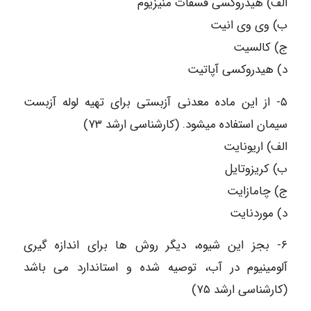
الف) هیدروکسی فسفات منیزیوم
ب) وی وی انیت
ج) کالسیت
د) هیدروکسی آپاتیت
۵- از این ماده معدنی آزبستی برای تهیه لوله آزبست
سیمان استفاده میشود. (کارشناسی ارشد ۷۳)
الف) اریونایت
ب) کریزوتایل
ج) چامازایت
د) موردنایت
۶- بجز این شیوه، دیگر روش ها برای اندازه گیری
آلومینیوم در آب، توصیه شده و استاندارد می باشد
(کارشناسی ارشد ۷۵)