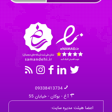
akhtar shahsavandi
kimiya zirakpoor
09338413734
آ.غ - بوکان - خیابان 55
اعضا هیئت مدیره سایت: