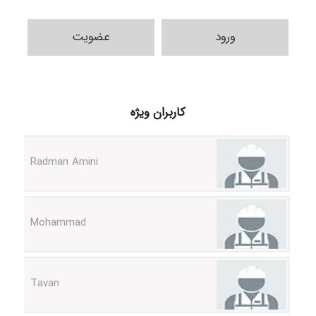
ورود
عضویت
ilhan200
کاربران ویژه
Radman Amini
Mohammad
Tavan
akhtar shahsavandi