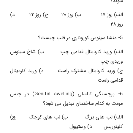
شوند؟
الف) روز ۱۷ ب) روز ۲۰ ج) روز ۲۲ د)
روز ۲۸
5- منشا سینوس كوروناری در قلب چیست؟
الف) ورید کاردینال قدامی چپ ب) شاخ سینوس
وریدی چپ
ج) ورید کاردینال مشترک راست د) ورید کاردینال
قدامی راست
6- برجستگی تناسلی (Genital swelling) در جنس
مونث به کدام ساختمان تبدیل می شود؟
الف) لب های بزرگ ب) لب های کوچک ج)
کلیتوریس د) وستیبول