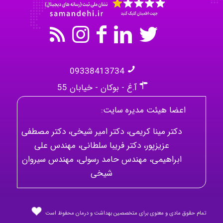
09338413734
آ.غ - بوکان - خیابان 55
اعضا هیئت مدیره سایت:
دکتر مینا کریمی، دکتر امیر شیخی، دکتر مصطفی
عزیزپور، دکتر فریبا سلطانی، مهندس علی
ابراهیمی، مهندس حامد رسولی، مهندس سیروان
شیخی
تمام حقوق مادی و معنوی برای متخصصین بهداشت و درمان محفوظ است