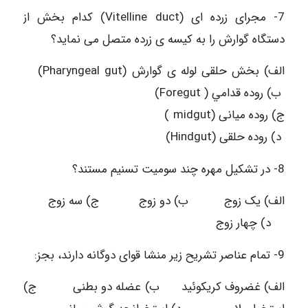
7- مجرای زرده ای (Vitelline duct) کدام بخش از
دستگاه گوارش را به کیسه ی زرده متصل می نماید؟
الف) بخش حلقی لوله ی گوارش (Pharyngeal gut)
ب) روده قدامي ( Foregut)
ج) روده میانی (midgut )
د) روده حلقی (Hindgut)
8- در تشکیل مهره چند سومیت تسنیم مستند؟
الف) یک زوج ب) دو زوج ج) سه زوج
د) چهار زوج
9- تمام عناصر تشريح زیر منشا قوای دوگانه دارند، بجز:
الف) غضروف کریکوئید ب) عضله دو بطنی ج)