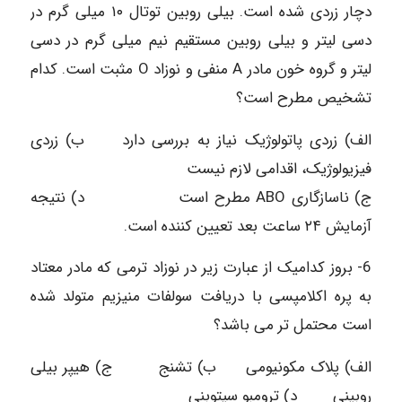
دچار زردی شده است. بیلی روبین توتال ۱۰ میلی گرم در
دسی لیتر و بیلی روبین مستقیم نیم میلی گرم در دسی
لیتر و گروه خون مادر A منفی و نوزاد O مثبت است. کدام
تشخیص مطرح است؟
الف) زردی پاتولوژیک نیاز به بررسی دارد ب) زردی
فیزیولوژیک، اقدامی لازم نیست
ج) ناسازگاری ABO مطرح است د) نتیجه
آزمایش ۲۴ ساعت بعد تعيين کننده است.
6- بروز کدامیک از عبارت زیر در نوزاد ترمی که مادر معتاد
به پره اکلامپسی با دریافت سولفات منیزیم متولد شده
است محتمل تر می باشد؟
الف) پلاک مکونیومی ب) تشنج ج) هیپر بیلی
روبینی د) ترومبو سیتوبنی