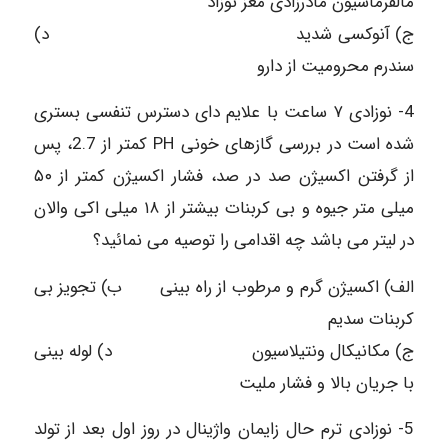
مالفرماسیون مادرزادی مغز نوزاد
ج) آنوکسی شدید د)
سندرم محرومیت از دارو
4- نوزادی ۷ ساعت با علایم دای دسترس تنفسی بستری
شده است در بررسی گازهای خونی PH کمتر از 2.7، پس
از گرفتن اکسیژن صد در صد، فشار اکسیژن کمتر از ۵۰
میلی متر جیوه و بی کربنات بیشتر از ۱۸ میلی اکی والان
در لیتر می باشد چه اقدامی را توصیه می نمائید؟
الف) اکسیژن گرم و مرطوب از راه بینی ب) تجویز بی
کربنات سدیم
ج) مکانیکال ونتیلاسیون د) لوله بینی
با جریان بالا و فشار ملیت
5- نوزادی ترم حال زایمان واژینال در روز اول بعد از تولد