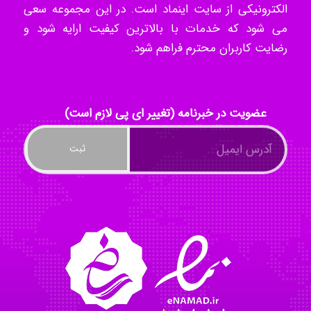
الکترونیکی از سایت اینماد است. در این مجموعه سعی
می شود که خدمات با بالاترین کیفیت ارایه شود و
kimiya zirakpoor
رضایت کاربران محترم فراهم شود.
ayda habibnejad
عضویت در خبرنامه (تغییر ای پی لازم است)
Nazaninkarkon
Omid
Mehrab