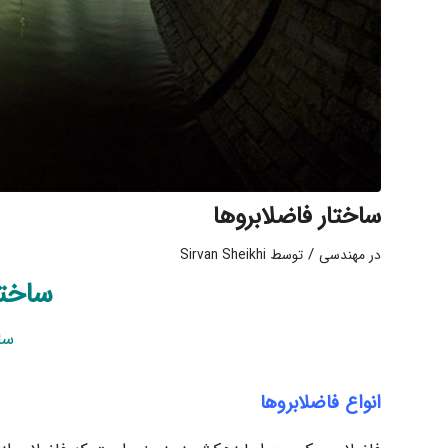
ساختار فاضلابروها
/
در
مهندسی
توسط
Sirvan Sheikhi
ساختا
سا
انواع فاضلابروها