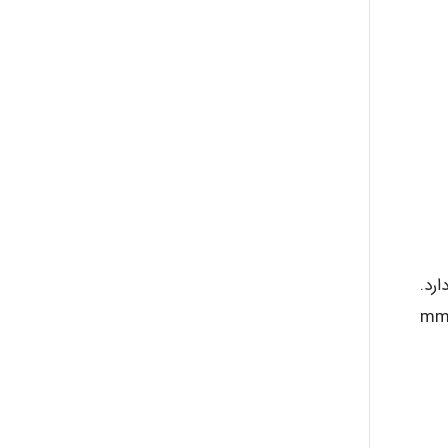
رد.
د. این لوله ها در اندازه های مختلف از ۷۵mm تا mm ۵۰۰