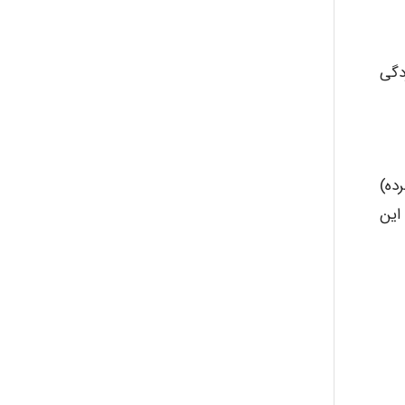
ayda habibnejad
دگی
Nazaninkarkon
رده)
Omid
این
Mehrab