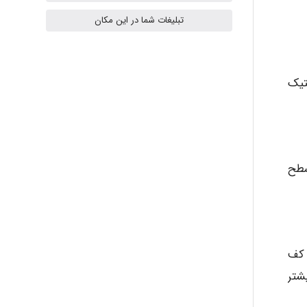
تبلیغات شما در این مکان
Radman Amini
لعابدار، ۴) آجر، ۵) چدن، ۶) فولاد، یا ۷) پلاستیک
Mohammad
سطح
Tavan
akhtar shahsavandi
 کف
شتر
kimiya zirakpoor