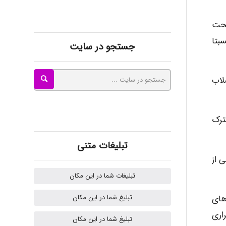
kimiya zirakpoor
تحت
بتا
جستجو در سایت
ayda habibnejad
لاب
Nazaninkarkon
ترک
Omid
تبلیغات متنی
 از
تبلیغات شما در این مکان
Mehrab
تبلیغ شما در این مکان
های
اری
تبلیغ شما در این مکان
ilhan200