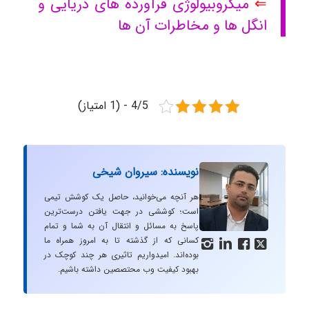
⇐
میکروبیولوژی فرآورده های دریایی و
انگل ها و مخاطرات آن ها
4/5 - (1 امتیاز)
نویسنده: سیروان شیخی
هر آنچه می‌خوانید، حاصل یک کوشش تیمی
است؛ کوششی در جهت یافتن درست‌ترین
پاسخ به مسائل و انتقال آن به شما و تمام
کسانی که از گذشته تا به امروز همراه ما




بوده‌اند. امیدواریم تاثیری هر چند کوچک در
بهبود کیفیت وب محتصصین داشته باشیم.