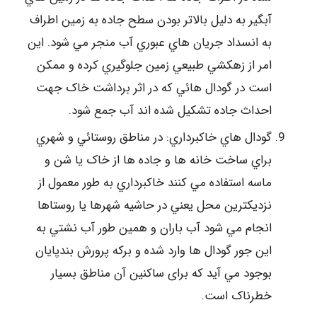
آبگير به دليل بالاتر بودن سطح جاده به زمين اطراف
به انسداد جريان هاي عبوري آب منجر مي شود. اين
امر از زهكشي طبيعي زمين جلوگيري كرده و ممكن
است در گودال هائي كه در اثر برداشت خاک جهت
احداث جاده تشكيل شده اند آب جمع شود.
گودال هاي خاكبرداري: در مناطق روستائي و شهري
براي ساخت خانه ها و جاده ها از خاک يا شن و
ماسه استفاده مي كنند خاكبرداري به طور معمول از
نزديكترين محل يعني در حاشيه شهرها يا روستاها
انجام مي شود آب باران و همين طور آب نشتي به
اين جور گودال ها وارد شده و بركه پرورش بندپايان
بوجود مي آيد که برای ساکنین آن مناطق بسیار
خطرناک است.