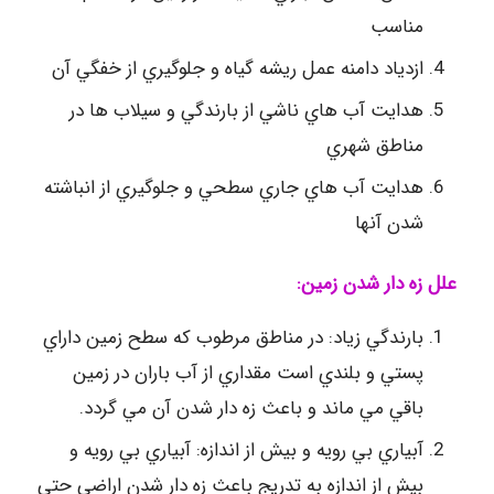
مناسب
ازدياد دامنه عمل ريشه گياه و جلوگيري از خفگي آن
هدايت آب هاي ناشي از بارندگي و سيلاب ها در
مناطق شهري
هدايت آب هاي جاري سطحي و جلوگيري از انباشته
شدن آنها
علل زه دار شدن زمين:
بارندگي زياد: در مناطق مرطوب كه سطح زمين داراي
پستي و بلندي است مقداري از آب باران در زمين
باقي مي ماند و باعث زه دار شدن آن مي گردد.
آبياري بي رويه و بيش از اندازه: آبياري بي رويه و
بيش از اندازه به تدريج باعث زه دار شدن اراضي حتي