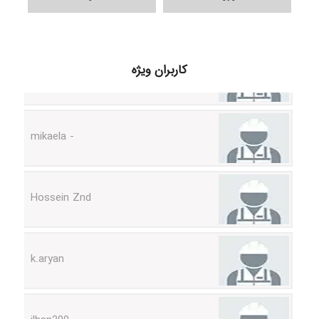
H.ghaedi
کاربران ویژه
- mikaela
Hossein Znd
k.aryan
ilhan200