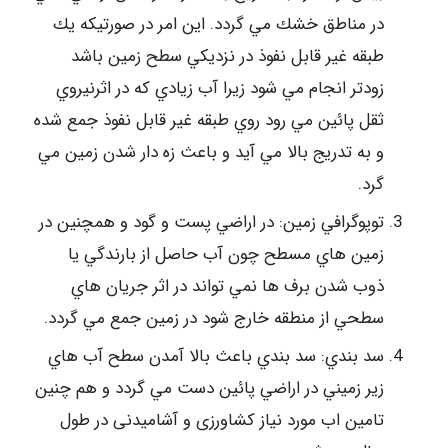
در مناطق خشك مي گردد. اين امر در صورتيكه يك
طبقه غير قابل نفوذ در نزديكي سطح زمين باشد
زودتر انجام مي شود زيرا آب زيادي كه در اثرنيروي
ثقل پائين مي رود روي طبقه غير قابل نفوذ جمع شده
و به تدريج بالا مي آيد و باعث زه دار شدن زمين مي
گرد.
توپوگرافي زمين: در اراضي پست و گود و همچنين در
زمين هاي مسطح چون آب حاصل از بارندگي يا
ذوب شدن برف ها نمي تواند در اثر جريان هاي
سطحي از منطقه خارج شود در زمين جمع مي گردد.
سد بندي: سد بندي باعث بالا آمدن سطح آب هاي
زير زميني در اراضي پائين دست مي گردد و هم چنین
تامین اب مورد نیاز کشاورزی و آشامیدنی در طول