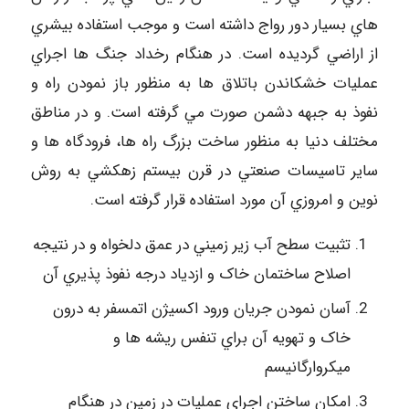
هاي بسيار دور رواج داشته است و موجب استفاده بيشري
از اراضي گرديده است. در هنگام رخداد جنگ ها اجراي
عمليات خشكاندن باتلاق ها به منظور باز نمودن راه و
نفوذ به جبهه دشمن صورت مي گرفته است. و در مناطق
مختلف دنيا به منظور ساخت بزرگ راه ها، فرودگاه ها و
ساير تاسيسات صنعتي در قرن بيستم زهكشي به روش
نوين و امروزي آن مورد استفاده قرار گرفته است.
تثبيت سطح آب زير زميني در عمق دلخواه و در نتيجه
اصلاح ساختمان خاک و ازدياد درجه نفوذ پذيري آن
آسان نمودن جريان ورود اكسيژن اتمسفر به درون
خاک و تهويه آن براي تنفس ريشه ها و
ميكروارگانيسم
امكان ساختن اجراي عمليات در زمين در هنگام