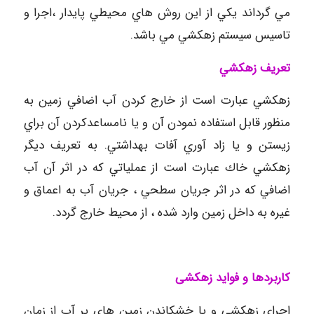
مي گرداند يكي از اين روش هاي محيطي پايدار ،اجرا و
تاسيس سيستم زهكشي مي باشد.
تعريف زهكشي
زهكشي عبارت است از خارج كردن آب اضافي زمين به
منظور قابل استفاده نمودن آن و يا نامساعدكردن آن براي
زيستن و يا زاد آوري آفات بهداشتي. به تعريف ديگر
زهكشي خاك عبارت است از عملياتي كه در اثر آن آب
اضافي كه در اثر جريان سطحي ، جريان آب به اعماق و
غيره به داخل زمين وارد شده ، از محيط خارج گردد.
کاربردها و فواید زهکشی
اجراي زهكشي و يا خشكاندن زمين هاي پر آب از زمان