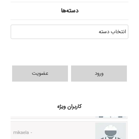
دسته‌ها
دسته‌ه
ورود
عضویت
H.ghaedi
کاربران ویژه
- mikaela