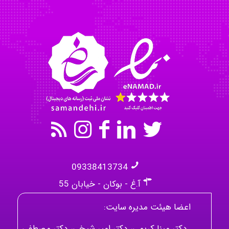
akhtar shahsavandi
kimiya zirakpoor
09338413734
آ.غ - بوکان - خیابان 55
اعضا هیئت مدیره سایت:
دکتر مینا کریمی، دکتر امیر شیخی، دکتر مصطفی