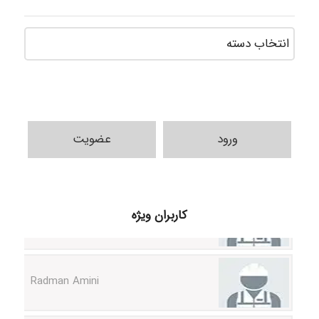
دسته‌ه
ورود
عضویت
ilhan200
کاربران ویژه
Radman Amini
Mohammad