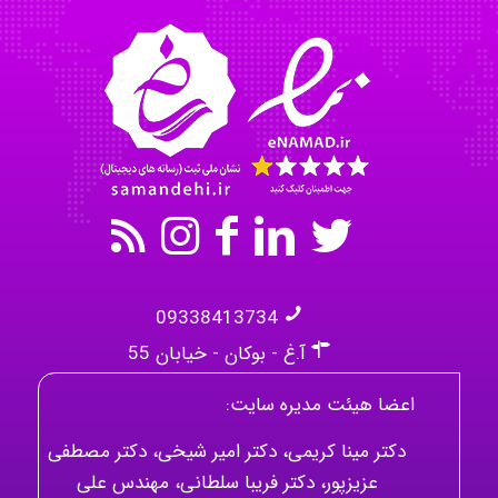
Omid
Mehrab
09338413734
آ.غ - بوکان - خیابان 55
اعضا هیئت مدیره سایت:
دکتر مینا کریمی، دکتر امیر شیخی، دکتر مصطفی
عزیزپور، دکتر فریبا سلطانی، مهندس علی