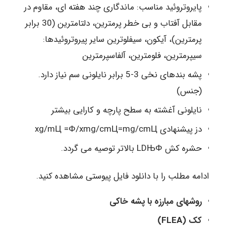
پایروتروئید مناسب: ماندگاری چند هفته ای، مقاوم در
مقابل آفتاب و بی خطر پرمترین، دلتامترین (30 برابر
پرمترین)، آیکون، سیفلوترین سایر پیروتروئیدها:
سیپرمترین، فلومترین، آلفاسپرمترین
پشه بندهای نخی 3-5 برابر نایلونی سم نیاز دارد.
(جنس)
نایلونی آغشته به سطح پارچه و کارایی بیشتر
دز پیشنهادی xg/mЦ =Φ/xmg/cmЦ=mg/cmЦ
حشره کش LDЊΦ بالاتر توصیه می گردد.
ادامه مطلب را با دانلود فایل پیوستی مشاهده کنید.
روشهای مبارزه با پشه خاکی
کک (FLEA)