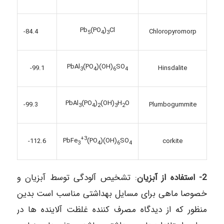
Pb
(PO
)
Cl
-84.4
Chloropyromorp
5
4
3
PbAl
(PO
)(OH)
SO
Hinsdalite
-99.1
3
4
6
4
PbAl
(PO
)
(OH)
H
O
-99.3
Plumbogummite
3
4
2
3
2
+3
PbFe
(PO
)(OH)
SO
corkite
-112.6
3
4
6
4
2- استفاده از آبزیان
: تشخیص آلودگی توسط آبزیان و
خصوصا ماهی برای مسایل بهداشتی مناسب است بدین
منظور که از دیدگاه مصرف کننده غلظت آلاینده ها در