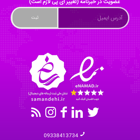
عضویت در خبرنامه (تغییر ای پی لازم است)
Tavan
akhtar shahsavandi
kimiya zirakpoor
09338413734