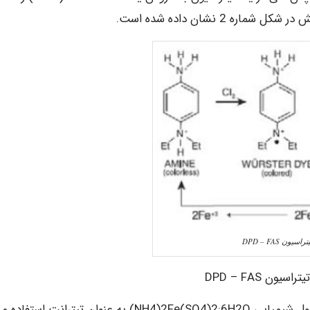
 2 نشان داده شده است.
تراسیون DPD – FAS
در این روش عمدتا از فروس آمونیوم سولفات (FAS) با فرمول شیمیایی NH4)2Fe(SO4)2·6H2O) به عنوان تیترانت استفا