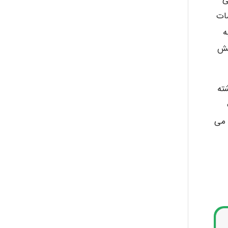
مات
وم فسفات (FEAS) نیز به
شش
م داشته
 با روش رنگ سنج DPD به چالش می