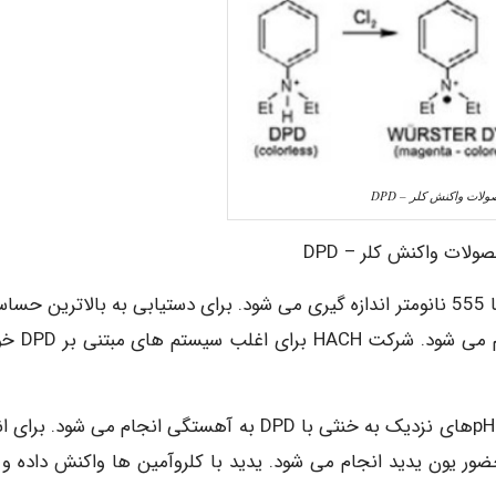
لات واکنش کلر – DPD
رنگ حاصل از DPD به روش فتومتری و در محدوده 490 تا 555 نانومتر اندازه گیری می شود. برای دستیابی به بالاترین
معمولا اندازه گیری در محدوده 512 تا 515 نانوم
واکنش مستقیم مونوکلروآمین و دی کلروآمین در محدوده pHهای نزدیک به خنثی با DPD به آهستگی انجام می شود.
ضور یون یدید انجام می شود. یدید با کلروآمین ها واکنش داده و 