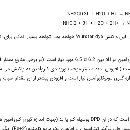
یون تری یدید نیزنوبه خود با DPD واکنش داده که محصول این واکنش Würster dye خواهد بود. شواهد بسیار اندکی ب
در عمل مقادیر بسیار اندکی از یدید بر
 نمونه آب قید شده است.) افزودن یدید بیشتر موجب ورود دی کلروآمین به واکنش می 
گیری مونوکلروآمین نیاز است و افزودن بیشتر از آن مقدار، سبب و
این روش از نظر اساس کار همانند روش رنگ سنجی DPD است که در آن DPD بوسیله کلر یا ید (جهت اندازه گیری کلروآمی
اکسید می شود و گونه های ارغوانی رنگ شکل می گیرد سپس طی فرآیند تیتراسیون با افزودن یک ماده کاهنده (2+Fe) رنگ