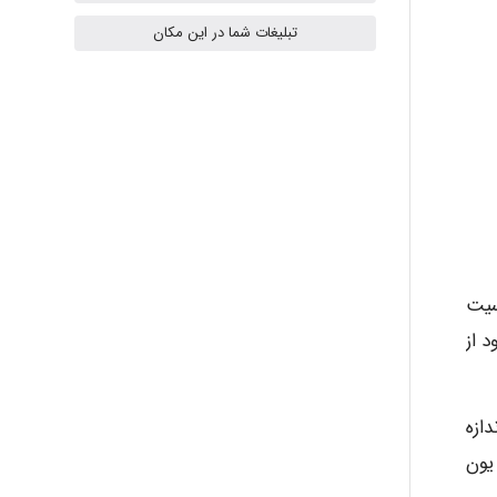
H.ghaedi
تبلیغات شما در این مکان
- mikaela
Hossein Znd
k.aryan
 حساسیت
تر انجام می شود. شرکت HACH برای اغلب سیستم های مبتنی بر DPD خود از
ilhan200
 برای اندازه
یون
Radman Amini