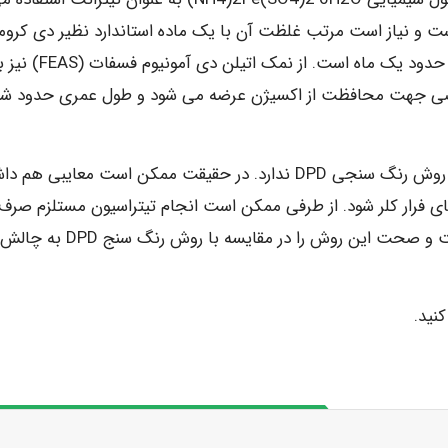
ست و نیاز است مرتب غلظت آن با یک ماده استاندارد نظیر دی کرو
پتاسیم چک شود. طول عمر تیترانت استاندارد شده معمولا حدود یک ماه است. از نمک اتیلن دی آمونی
صوصی جهت محافظت از اکسیژن عرضه می شود و طول عمری حدود 
برای بیشتر نمونه ها روش تیتراسیون DPD هیچ مزیتی بر روش رنگ سنجی DPD ندارد. در حقیقت ممکن است معایبی ه
 فرار کلر شود. از طرفی ممکن است انجام تیتراسیون مستلزم صرف
زمان بیشتری باشد. تشخیص چشمی نقطه پایانی نیز دقت و صحت این روش را در مقایسه
نید.