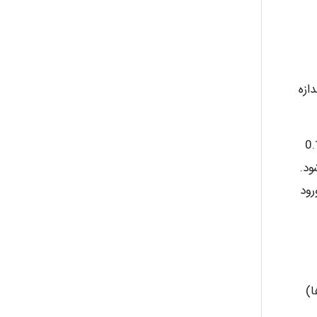
Mohammad
رای اندازه
Tavan
ای واکنش با مونوکلروآمین در pH بین 6.2 تا 6.5 مورد نیاز است. (در برخی منابع مقدار 0.1
شود.
akhtar shahsavandi
رود
kimiya zirakpoor
ن ها)