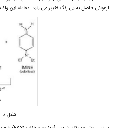
ارغوانی حاصل به بی رنگ تغییر می یابد. معادله این واکنش در شکل شماره
تی
شکل 2. تیتراسیون DPD – FAS