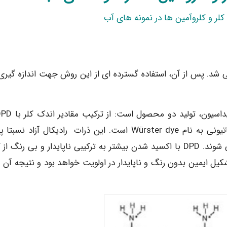
لر و کلروآمین ها در نمونه های آب
ر سال 1957 توسط پالین معرفی شد. پس از آن، استفاده گسترده ای از این روش جهت اندازه گیر
pHهای نزدیک به خنثی محصول اکسیداسیون ترکیبی کاتیونی به نام Würster dye است. این ذرات رادیکال آزاد نس
سبب تشکیل رنگ ارغوانی در تست رنگ سنجی DPD می شوند. DPD با اکسید شدن بیشتر به ترکیبی ناپایدار و بی رنگ 
یل ایمین بدون رنگ و ناپایدار در اولویت خواهد بود و نتیجه آن 