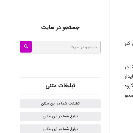
Radman Amini
جستجو در سایت
Mohammad
ی کلر
Tavan
آمین DPD توسط کلر اکسید شده و ماحصل فرآیند اکسیداسیون، تولید دو محصول است: از ترکیب مقادیر اندک کلر با DPD در
بتا پایدار
akhtar shahsavandi
تبلیغات متنی
از گروه
محو
تبلیغات شما در این مکان
kimiya zirakpoor
تبلیغ شما در این مکان
تبلیغ شما در این مکان