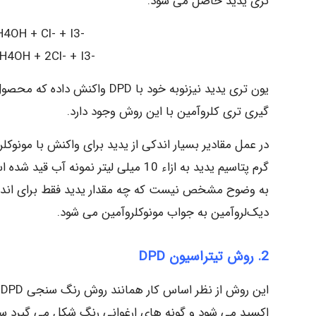
تری یدید حاصل می شود.
-NH2Cl+3I- + H2O + H+ → NH4OH + Cl- + I3
-NHCl2 + 3I- + H2O + 2H+ → NH4OH + 2Cl- + I3
گیری تری کلروآمین با این روش وجود دارد.
گرم پتاسیم یدید به ازاء 10 میلی لیتر
به وضوح مشخص نیست که چه مقدار یدید فقط برای اندازه 
دیک‌لروآمین به جواب مونوکلروآمین می شود.
2. روش تیتراسیون DPD