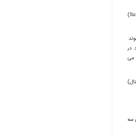
اتصال بين استخوان های اسکلت فوقانی صورت، سقف و نمای طرفی کاسه سر از نوع مفاصل (Synostosis) بوده و درز (Suture)
ayda habibnejad
Synchon) خوانده می شوند.
Nazaninkarkon
 در
 می
Omid
ال)
Mehrab
 سه