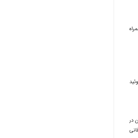
همراه
اسفنوئید
 در
قانی