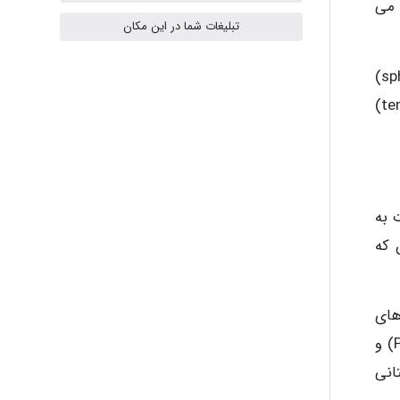
ilhan200
 می
تبلیغات شما در این مکان
استخوان های فرد و میانی از جلو به عقب شامل استخوان های پیشانی (Frontal) پرویزنی (Ethmroid)، پروانه ای (sphenoid)
Radman Amini
و پس سری (occipital) بوده اما استخوان های زوج و طرفی شامل استخوان های آهیانه ای (parietal) و گیجگاهی (temporal)
Mohammad
 به
Tavan
 که
akhtar shahsavandi
های
زوج شامل استخوان های بینی (Nasal)، اشکی (Lacrirnal)، گونه ای (Zygomatic)، فک فوقانی (Maxilla) کامی (Palatine) و
ای تیغهای (Vorner) و فک تحتانی
kimiya zirakpoor