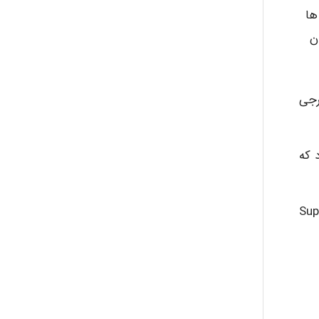
ه ها
ان
ح خارجی
 که
گی فوق کاسه چشمی (Supraorbital