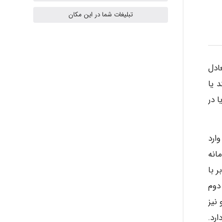
تبلیغات شما در این مکان
Radman Amini
ادل
Mohammad
 یا
ا در
Tavan
ارد
انه
akhtar shahsavandi
 با
دوم
نیز
kimiya zirakpoor
رد.