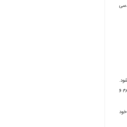
دسی
ود.
م و
ت خود