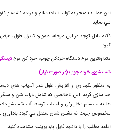
اين عمليات منجر به توليد الياف سالم و بريده نشده و ن
مي نمايد.
نكته قابل توجه در اين مرحله، همواره كنترل طول، ع
گيرد.
متداولترين نوع دستگاه خردكن چوب، خرد كن نوع
ديسک
شستشوی خرده چوب (در صورت نياز)
به منظور نگهداري و افزايش طول عمر آسياب هاي ديسك
جداسازي گردد. اين ناخالصي كه شامل ذرات شن و سنگريزه
ها به سيستم بخار زني و آسياب توسط آب شستشو داده 
مخصوص جهت ته نشين شدن منتقل مي گردد يادآوري مي شو
ادامه مطلب را با دانلود فایل پاورپوینت مشاهده کنید.