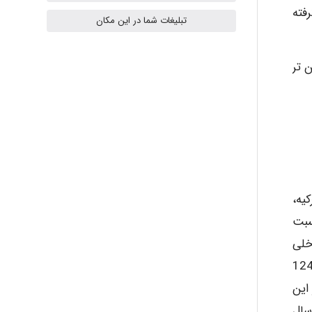
گرفته
تبلیغات شما در این مکان
Tavan
 تواند کمتر از 600 kg/m3 یا سنگین تر
akhtar shahsavandi
kimiya zirakpoor
کیه،
ayda habibnejad
نسبت
اخلی
 محدودیت قایل شده است. در سال 1382 مقدار 124٬201
Nazaninkarkon
ه‌ است. از این
ات روکش، 107% نسبت به سال