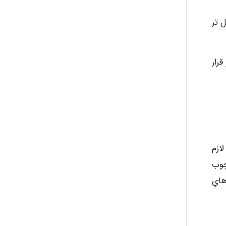
 تر
رار
ازم
چوب
هاي