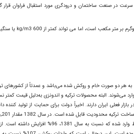
نعتی MDF از سال های 1980 آغاز و به سرعت در صنعت ساختمان و درودگری مورد استقبال فراوان قرار 
وزن مخصوص MDF بصورت معمول بین 700 تا 850 کیلوگرم بر متر مکعب است، اما می
اتی به هر دو صورت خام و روکش شده می‌باشد و عمدتاً از کشورهای تر
… وارد می‌شوند. البته محصولات ترکیه و اندونزی به‌دلیل قیمت کمتر 
بازار فعلی ایران دارند. اخیراً دولت برای حمایت از تولید کننده د
سیاست آنتی‌دامپینگ اتخاذ کرده و برای ورود محصولات ساخت ترکیه
متر مکعب تخته صنعتی فشرده با جرم مخصوص متوسط وارد شده که نسبت به سال 1381، 96% افزایش داشت
مقدار واردات، 53% به‌ صورت خام و 47% روکش‌ شده بوده‌ است. این درحالی است که وارد