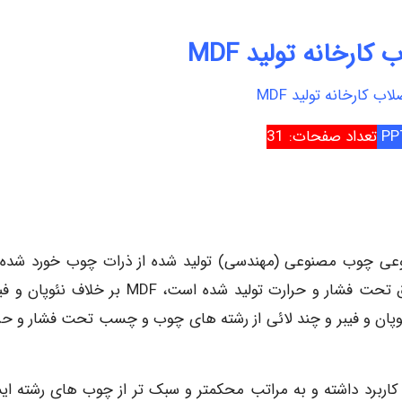
ارخانه تولید MDF
ب کارخانه تولید MDF
تعداد صفحات: 31
Medium Density Fiber B : بطور مختصر MDF نوعی چوب مصنوعی (مهندسی) تولید شده از ذرات چوب خورد ش
باشد که با استفاده از چسب، واکس یا رزین بصورت ورق تحت فشار و حرارت تولید شده است، MDF بر خل
نئوپان و فیبر و چند لائی از رشته های چوب و چسب تحت فشار و حر
ی کاربرد داشته و به مراتب محکمتر و سبک تر از چوب های رشته ا