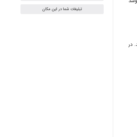
جوشد
ilhan200
تبلیغات شما در این مکان
Radman Amini
 در
Mohammad
Tavan
akhtar shahsavandi
kimiya zirakpoor