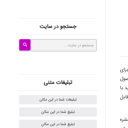
kimiya zirakpoor
جستجو در سایت
ayda habibnejad
Nazaninkarkon
رای
صول
Omid
تبلیغات متنی
 با
ابل
تبلیغات شما در این مکان
Mehrab
تبلیغ شما در این مکان
شره
تبلیغ شما در این مکان