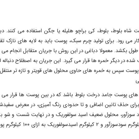
ت شاه بلوط، بلوط، کی براچو هلیله یا جگن استفاده می کنند. دب
می رود. برای تولید چرم سبک، پوست باید به لایه های نازک تق
ول بکشد. معمولا دباغی در این روش با جریان متقابل انجام می گ
ه در دیگر خمره ها قرار می گیرد. این جریان به اصطلاح دنباله لی
 پوست سپس به خمره های حاوی محلول های قویتر و تازه تر منتقل
ی
ی پوست جامد درخت بلوط باشد که در بین پوست ها قرار می گ
 برای حذف تانین اضافی و تا حدودی رنگ آمیزی، در معرض سفیدش
 سوزآور، محلول ضعیف اسید سولفوریک و در نهایت شست و شو با
صورت می گیرد. مقدار مواد شیمیایی به کار رفته ۰/۷۵ کیلوگرم سودسوزآور و ۲ کیلوگرم اسیدس