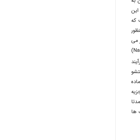
 به
 این
 که
ظور
 می
S)
یند
تشو
اده
ولات تجزیه
دتا
 ها