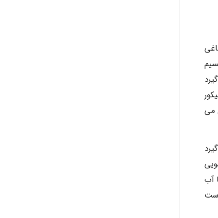
اغی
سیم
یرد
کور
 می
یرد
ویی
 آب
ولفوریک به ازای ۱۰۰ کیلوگرم پوست