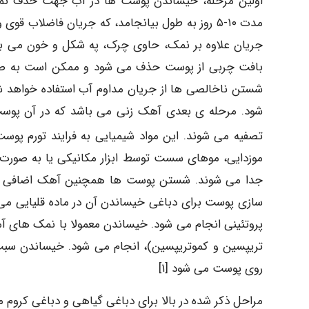
اولین مرحله، خیساندن پوست ها در آب جهت حذف نم
مدت ۱۰-۵ روز به طول بیانجامد، که جریان فاضلاب ق
جریان علاوه بر نمک، حاوی چرک، په شکل و خون می با
بافت چربی از پوست حذف می شود و ممکن است به صورت 
شستن ناخالصی ها از جریان مداوم آب استفاده خواهد شد
شود. مرحله ی بعدی آهک زنی می باشد که در آن پوست ه
تصفیه می شوند. این مواد شیمیایی به فرایند تورم پ
موزدایی، موهای سست توسط ابزار مکانیکی یا به صورت
جدا می شوند. شستن پوست ها همچنین آهک اضافی مورد 
پروتئینی انجام می شود. خیساندن معمولا با نمک های آمو
تریپسین و کموتریپسین)، انجام می شود. خیساندن سب
روی پوست می شود [۱]
مراحل ذکر شده در بالا برای دباغی گیاهی و دباغی کروم 