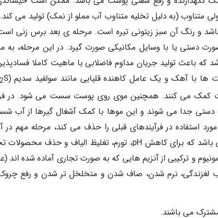
ک نگهدارنده و رفع سفتی پوست می باشد. ممکن است خیساندن
وی ولی متناوب (به دلیل تخلیه متناوب آب مملو از نمک) تولید می کند.
شد و رنگ آن سبز زیتونی تیره است. مرحله ی بعد برس زنی است
دستی یا با وسایل مکانیکی صورت گیرد. در این مرحله، به من
 که باعث تولید جریان مداوم فاضلابی با ماهیت کاملا فسادپذیر
ا با آهک و یک عامل کاهنده قلیایی مانند سولفید سدیم (Na
2
وست کمک می کنند. همچنین موی روی پوست سست می شود. در فرآ
 دستی جدا می شوند و این موها با کمک آشغال گیرها از آب شس
استفاده در فرآیندهای قبلی را حذف می کند، مرحله مهم در آم
سازی پوست برای دباغی خیساندن آن در ماده قلیایی می باشد که برای کاهش pH، تورم، تغلیظ الیاف و حذف محص
نیوم و ترکیبی از آنزیم هایی که به صورت تجاری آماده شده اند (عم
ب لغزندگی، نرم شدن، صاف شدن و متخلخل تر شدن و رفع چروک
مشترک می باشند.