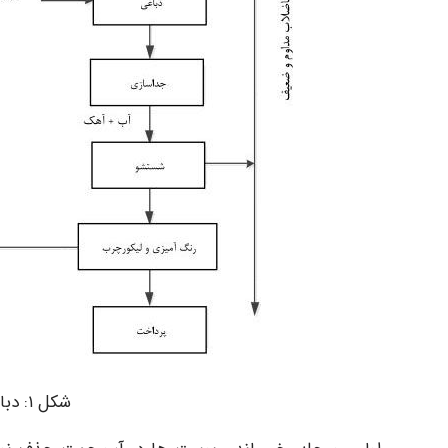
شکل ۱: دباغی گیاهی و دباغی کروم