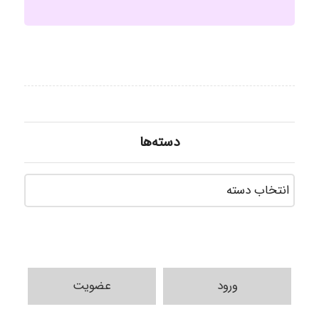
دسته‌ها
دسته‌ه
ورود
عضویت
Hossein Znd