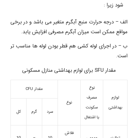
شود زیرا :
الف – درجه حرارت منبع آبگرم متغیر می باشد و در برخی
مواقع ممکن است میزان آبگرم مصرفی افزایش یابد.
ب – در اجرای لوله کشی هم قطر بودن لوله ها مناسب تر
است.
مقدار SFU برای لوازم بهداشتی منازل مسکونی
نوع
مقدار CFU
مصرف
لوازم
نوع
سکونت
بهداشتی
سرد
گرم
کل
یا اشتغال
فلاش
عمومی
10
–
10
توالت