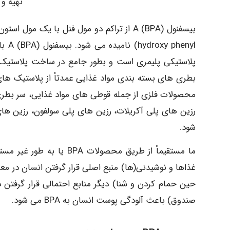
تهیه و 
بیسفنول (BPA) A از تراکم دو مول فنل با یک مول استون در pH پایین و دمای بالا تولید می شود و بطور کلی پروپان ۲،۲- (۴۴-
پلاستیکی پلیمری است و بطور جامع در ساخت پلاستیک 
بطری های بسته بندی مواد غذایی عمدتاً از پلاستیک های
رزین های پلی آکریلات، رزین های پلی سولفون، رزین های 
شود.
صندوق) باعث آلودگی پوست انسان به BPA می شود.