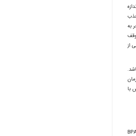
دازه
 تواند به سرعت جذب
 به
وقف
ینی از
اشد.
 زمان
 با
قرار گرفتن در معرض BPA به طور کامل غیر ممکن است ولی اگر باردار هستید و می خواهید قرار گرفتن در معرض BPA