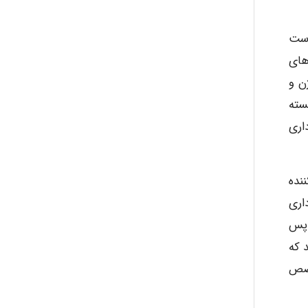
 واسطه می شوند. بنابراین BPA ممکن است
های
ن و
 زنان به BPA ممکن است بسته
، قرار گرفتن در معرض مقادیر مشابه BPA در روزهای ۲ و ۳ بارداری
مختل کننده
اری
ال، HCG توسط سینستیتیوتر و فوبلاست ترشح می شود و ۲ روز پس
 که
متخصص