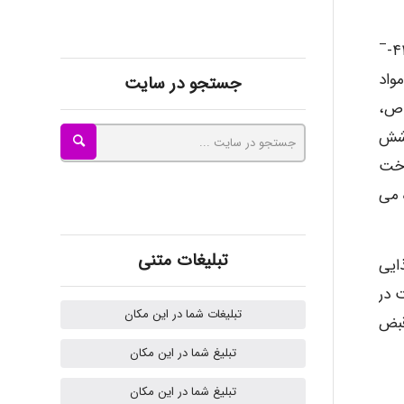
akhtar shahsavandi
–
ه در مواد
جستجو در سایت
kimiya zirakpoor
اص،
وشش
وند. BPA همچنین در ساخت
ayda habibnejad
 می
Nazaninkarkon
تبلیغات متنی
 BPA هستیم. رژیم غذایی
پوست در
تبلیغات شما در این مکان
Omid
ارتی قبض
تبلیغ شما در این مکان
تبلیغ شما در این مکان
k.aryan