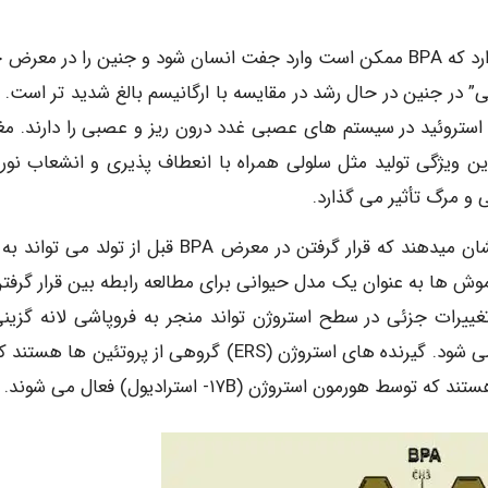
در مرحله جنینی چرخه زندگی انسان نگرانی جدی وجود دارد که BPA ممکن است وارد جفت انسان شود و جنین را در م
“مواد شیمیایی استروژنی” در جنین در حال رشد در مقایسه با ارگانیسم بالغ شدید تر است.
ستروئید در سیستم های عصبی غدد درون ریز و عصبی را دارند. مغز
ن ویژگی تولید مثل سلولی همراه با انعطاف پذیری و انشعاب نور
و مرگ تأثیر می گذارد.
بسیاری از داده های انسانی، حتی اگر متناقض باشند، نشان میدهند که قرار گرفتن در معرض BPA قبل از تولد
وش ها به عنوان یک مدل حیوانی برای مطالعه رابطه بین قرار گرفتن
غییرات جزئی در سطح استروژن تواند منجر به فروپاشی لانه گزینی
انسان شود. BPA به هر دو گیرنده استروژن (ER) متصل می شود. گیرنده های استروژن (ERS) گروهی از پروتئین ه
ون استروژن (۱۷B- استرادیول) فعال می شوند.