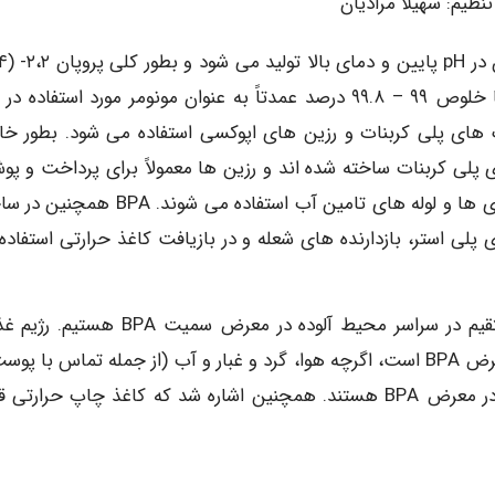
تنظیم: سهیلا مرادیان
hydroxy phenyl) نامیده می شود. بیسفنول (BPA) A با خلوص ۹۹ – ۹۹.۸ درصد عمدتاً به عنوان مونومر مورد استفاد
های پلی کربنات و رزین های اپوکسی استفاده می شود. بطور خ
 پلی کربنات ساخته شده اند و رزین ها معمولاً برای پرداخت و پ
محصولات فلزی از جمله قوطی های مواد غذایی، سر بطری ها و لوله های تامین آب استفاده می ش
پلی استر، بازدارنده های شعله و در بازیافت کاغذ حرارتی استفاده
ما مستقیماً از طریق محصولات BPA یا به طور غیر مستقیم در سراسر محیط آلوده در معرض سمیت
غذاها و نوشیدنی(ها) منبع اصلی قرار گرفتن انسان در معرض BPA است، اگرچه هوا، گرد و غبار و آب (از جمله تماس با 
حین حمام کردن و شنا) دیگر منابع احتمالی قرار گرفتن در معرض BPA هستند. همچنین اشاره شد که کاغذ چاپ حر