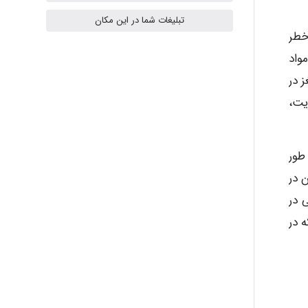
تبلیغات شما در این مکان
عرض خطر
ilhan200
 مواد
 در
یت،
Radman Amini
 می تواند به طور
Mohammad
 در
 در
ا هستند که در
Tavan
akhtar shahsavandi