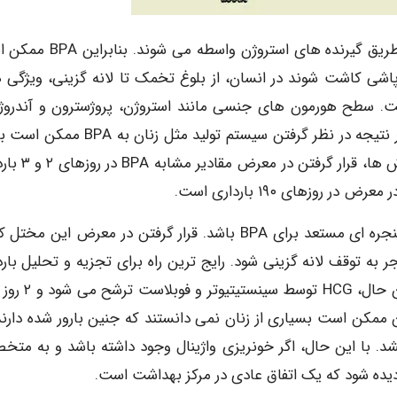
به همین ترتیب، BPA اثرات بیولوژیکی زیادی دارد که از طریق گیرنده های استروژن
وپاشی کاشت شوند در انسان، از بلوغ تخمک تا لانه گزینی، ویژگی 
. سطح هورمون های جنسی مانند استروژن، پروژسترون و آندروژ
گیرنده های آنها نیز به طور قابل توجهی تغییر می کند. در نتیجه در نظر گرفتن سیستم تولید مثل
به زمان تماس متفاوت باشد. گزارش شده است که در موش ها
وزهای ۱۹۰ بارداری است.
بنابراین در موش ها روزهای ۲ و ۳ بارداری ممکن است پنجره ای مستعد برای BPA باشد. قرار گرفتن در معرض این 
 توقف لانه گزینی شود. رایج ترین راه برای تجزیه و تحلیل بارد
گنادوتروپین جفتی انسان HCG در نمونه ادرار است. با این ح
ین ممکن است بسیاری از زنان نمی دانستند که جنین بارور شده دارند
در اندومتر آنها کاشته نشد. با این حال، اگر خونریزی واژینال وجود داشته باشد و به 
ده شود که یک اتفاق عادی در مرکز بهداشت است.