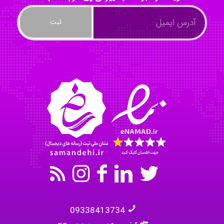
Tavan
akhtar shahsavandi
kimiya zirakpoor
09338413734