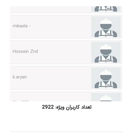
- mikaela
Hossein Znd
k.aryan
ilhan200
تعداد کاربران ویژه: 2922
Radman Amini