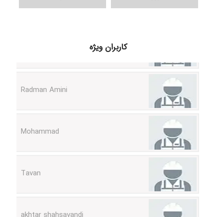
ilhan200
کاربران ویژه
Radman Amini
Mohammad
Tavan
akhtar shahsavandi