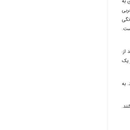
 به
ربی
نگی
ست.
از:
 یک
 به
ند.