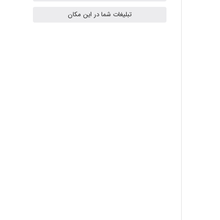
ilhan200
تبلیغات شما در این مکان
Radman Amini
Mohammad
Tavan
akhtar shahsavandi
kimiya zirakpoor