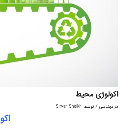
اکولوژی محیط
/
در
مهندسی
توسط
Sirvan Sheikhi
اکو
ا