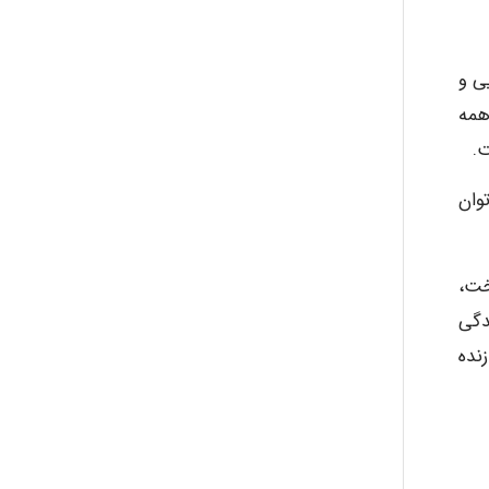
ی و
همه
ت.
وان
وگوس Logos به معنی شناخت،
دگی
نده