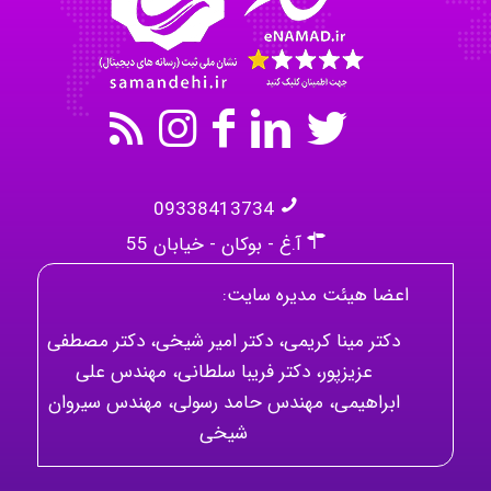
Mehrab
09338413734
آ.غ - بوکان - خیابان 55
اعضا هیئت مدیره سایت:
دکتر مینا کریمی، دکتر امیر شیخی، دکتر مصطفی
عزیزپور، دکتر فریبا سلطانی، مهندس علی
ابراهیمی، مهندس حامد رسولی، مهندس سیروان
شیخی