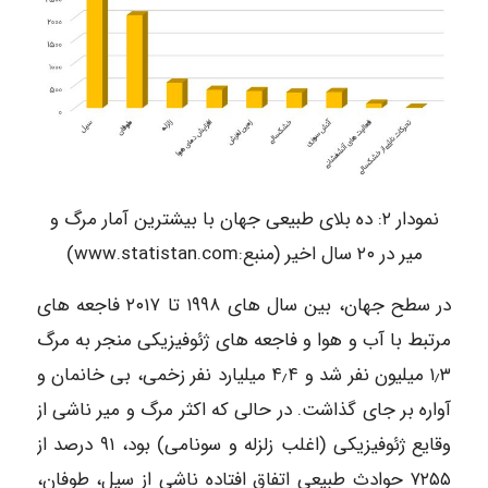
نمودار ۲: ده بلای طبیعی جهان با بیشترین آمار مرگ و
میر در ۲۰ سال اخیر (منبع:www.statistan.com)
در سطح جهان، بین سال های ۱۹۹۸ تا ۲۰۱۷ فاجعه های
مرتبط با آب و هوا و فاجعه های ژئوفیزیکی منجر به مرگ
۱٫۳ میلیون نفر شد و ۴٫۴ میلیارد نفر زخمی، بی خانمان و
آواره بر جای گذاشت. در حالی که اکثر مرگ و میر ناشی از
وقایع ژئوفیزیکی (اغلب زلزله و سونامی) بود، ۹۱ درصد از
۷۲۵۵ حوادث طبیعی اتفاق افتاده ناشی از سیل، طوفان،