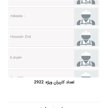
- mikaela
Hossein Znd
k.aryan
ilhan200
تعداد کاربران ویژه: 2922
Radman Amini