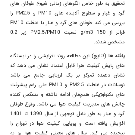
تحقیق به طور خاص الگوهای زمانی شیوع طوفان های
گرد و غبار و سطوح آلاینده های PM10 و PM2.5 را
بررسی می کند طوفان های گرد و غبار با غلظت PM10
فراتر از g/m3 150 نسبت PM2.5/PM10 زیر 0.2
مشخص شدند.
یافته ها
(نتایج) این مطالعه روند افزایشی را در ایستگاه
های پایش کیفیت هوا قابل اعتماد نشان می دهد که
نشان دهنده تمرکز بر یک ارزیابی جامع می باشد
نوسانات در غلظت PM2.5 و PM10 علی رغم پیشرفت
های تکنولوژیکی همچنان ادامه داشته و منعکس کننده
چالش های مدیریت کیفیت هوا می باشد. وقوع طوفان
گرد و غبار به طور قابل توجهی از سال 1390 تا 1401
افزایش یافته است و پویایی کیفیت هوا در تهران را
پیچیده می کند. سال های معینی کیفیت هوا رو به