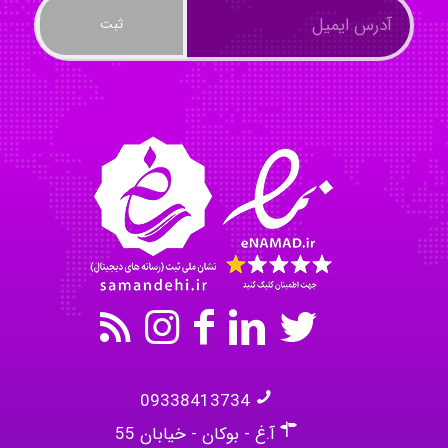
Tavan
akhtar shahsavandi
kimiya zirakpoor
09338413734
آ.غ - بوکان - خیابان 55