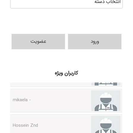
ورود
عضویت
H.ghaedi
کاربران ویژه
- mikaela
Hossein Znd