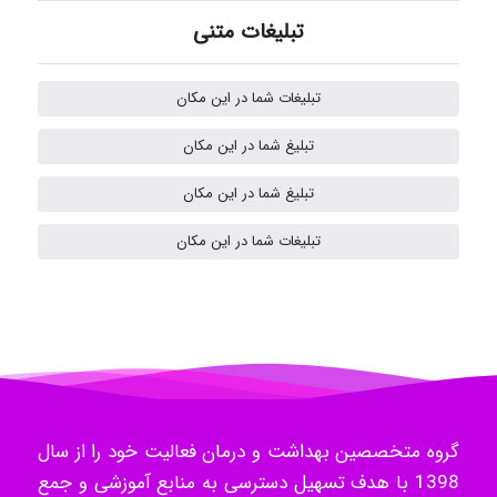
akhtar shahsavandi
تبلیغات متنی
kimiya zirakpoor
تبلیغات شما در این مکان
تبلیغ شما در این مکان
H.ghaedi
تبلیغ شما در این مکان
تبلیغات شما در این مکان
- mikaela
Hossein Znd
گروه متخصصین بهداشت و درمان فعالیت خود را از سال
k.aryan
1398 با هدف تسهیل دسترسی به منابع آموزشی و جمع