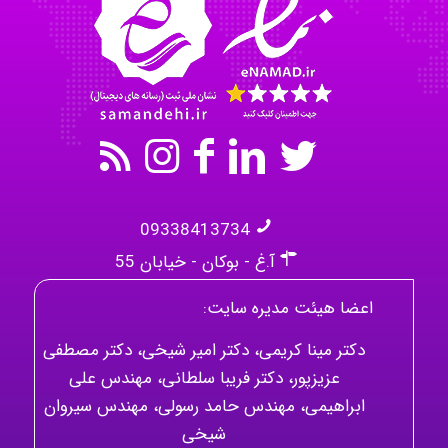
kimiya zirakpoor
09338413734
آ.غ - بوکان - خیابان 55
اعضا هیئت مدیره سایت:
دکتر مینا کریمی، دکتر امیر شیخی، دکتر مصطفی
عزیزپور، دکتر فریبا سلطانی، مهندس علی
ابراهیمی، مهندس حامد رسولی، مهندس سیروان
شیخی