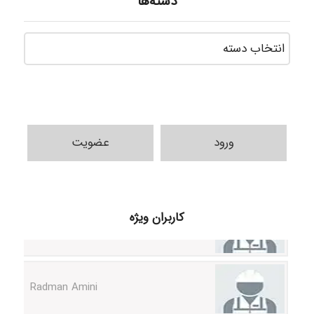
دسته‌ها
دسته‌ه
ورود
عضویت
ilhan200
کاربران ویژه
Radman Amini