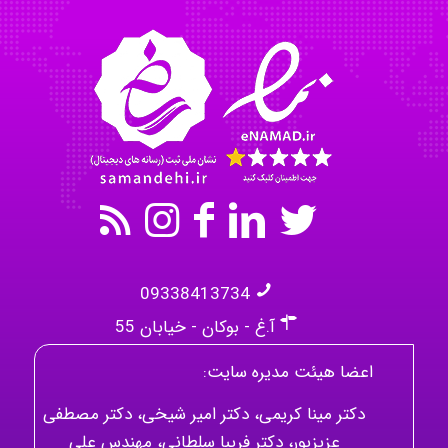
Omid
Mehrab
09338413734
آ.غ - بوکان - خیابان 55
اعضا هیئت مدیره سایت:
دکتر مینا کریمی، دکتر امیر شیخی، دکتر مصطفی
عزیزپور، دکتر فریبا سلطانی، مهندس علی