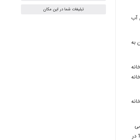
ilhan200
تبلیغات شما در این مکان
 آب
Radman Amini
 به
Mohammad
انه
انه
Tavan
دخانه
akhtar shahsavandi
مین زده می
kimiya zirakpoor
شود که حدود 295000 کیلو گرم PCBS در رسوبات كف رودخانه وجود دارد. تراکم این مواد در رسوبات رود خانه بين 1000PPM در