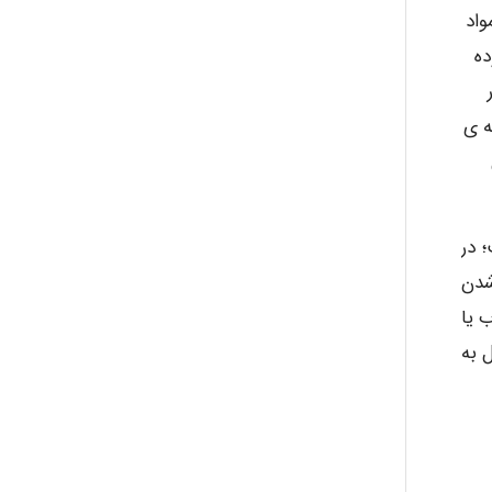
مواد
که PCBS سرطانزا بوده
ayda habibnejad
از آب 260 کیلومتر منطقه ی
Nazaninkarkon
ت؛ در
Omid
ز شدن
 یا
 به
Mehrab