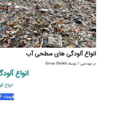
انواع آلودگی های سطحی آب
/
در
مهندسی
توسط
Sirvan Sheikhi
انواع آلو
انواع آ
فرمت: PDF