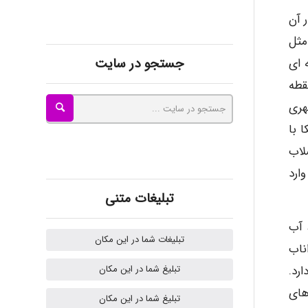
kimiya zirakpoor
 آن
مثل
جستجو در سایت
 ای
ayda habibnejad
قطه
هری
 با
Nazaninkarkon
لاب
ارد
Omid
تبلیغات متنی
 آب
تبلیغات شما در این مکان
ناب
Mehrab
تبلیغ شما در این مکان
رد.
های
تبلیغ شما در این مکان