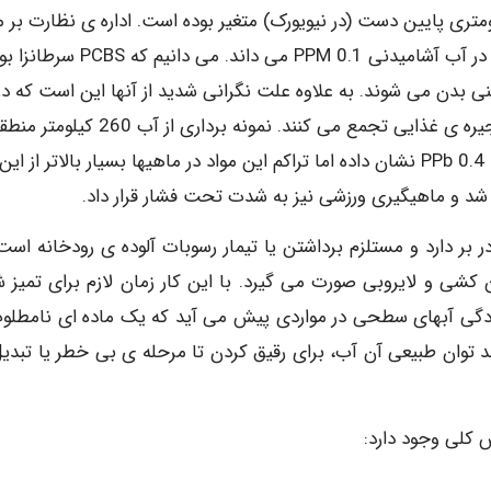
تا 10PPM در چندین صد کیلومتری پایین دست (در نیویورک) متغیر بوده است. اداره ی نظارت بر 
غذایی و دارویی حد مجاز این مواد را در لبنیات 2.5PPM و در آب آشامیدنی 0.1 PPM می داند. می دانیم 
بدن می شوند. به علاوه علت نگرانی شدید از آنها این است که در
طبیعت تقریبا تخریب ناپذیرند و در قسمت های بالای زنجیره ی غذایی تجمع می کنند. نمونه برداری 
موجگیر رود خانه ی هودسن تراکم متوسط PCBS را 0.1 تا PPb 0.4 نشان داده اما تراکم این مواد در ماهیها بسیار بالاتر از این
د و ماهیگیری ورزشی نیز به شدت تحت فشار قرار داد.
د 30 میلیون دلار هزینه در بر دارد و مستلزم برداشتن یا تیمار رسوبات آلوده ی رودخانه اس
P از 50 PPM بیشتر است لجن کشی و لایروبی صورت می گیرد. با این کار زمان لازم برای تمی
لودگی آبهای سطحی در مواردی پیش می آید که یک ماده ای نامطلوب
حد توان طبیعی آن آب، برای رقیق کردن تا مرحله ی بی خطر یا تبدیل
کلی وجود دارد: