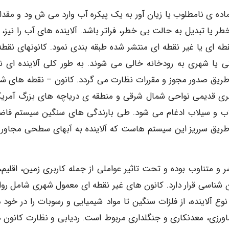
 ی نامطلوب یا زیان آور به یک پیکره آب وارد می ش ود و مقدار
ر یا تبدیل به حالت بی خطر، فراتر باشد. آلاینده های آب را نیز، 
قطه ای یا غیر نقطه ای منتشر شده طبقه بندی نمود. کانونهای نقطه
ا شهری به رودخانه خالی می شوند. به طور کلی آلاینده ای ن
ز طریق صدور مجوز و مقررات نظارت می گردد. کانون – نقطه های ش
هری قدیمی نواحی شمال شرقی و منطقه ی دریاچه های بزرگ آمریکا
اب و سیلاب ادغام می شود. طی بارندگی های سنگین سیستم فاض
 طریق سرریز این سیستم هاست که آلاینده به آبهای سطحی مجاور و
 و متناوب بوده و تحت تاثیر عواملی از جمله کاربری زمین، اقلیم،
ناسی قرار دارد. کانون های غیر نقطه ای معمول شهری شامل روا
 آلاینده، از فلزات سنگین تا مواد شیمیایی و رسوبات را در خود دا
اورزی، معدنکاری و جنگلداری مربوط است. ردیابی و نظارت کانون 