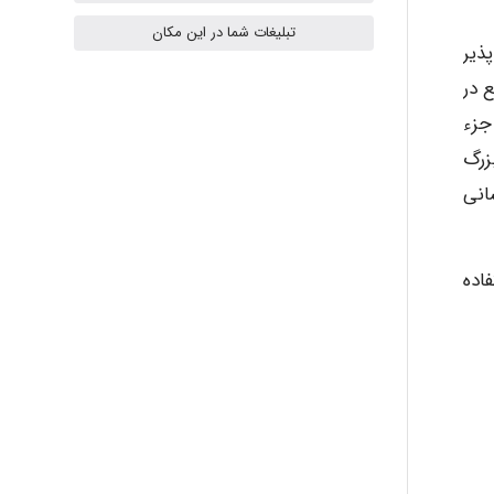
k.aryan
تبلیغات شما در این مکان
ذیر
 دفع در
ilhan200
جزء
زرگ
انی
Radman Amini
اده
Mohammad
Tavan