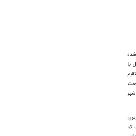
akhtar shahsavandi
kimiya zirakpoor
ayda habibnejad
شده
 با
قیم
Nazaninkarkon
وخت
شهر
Omid
ات انتقال بر ملاحظات اقتصادی استوار است. به عنوان مثال در مثال های ۲ و ۵ برتری
 که