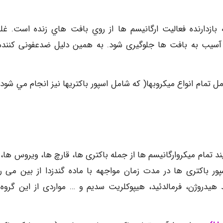
بازدارنده فعاليت ارگانيسم ها از روي بافت هاي زنده است. غ
از آسیب به بافت ها جلوگیری شود. به همین دلیل ضدعفونی کننده
ل تمام انواع ميكروبها( كه شامل اسپور باكتريها نيز انجام مي شود)
یند تمام میکروارگانیسم ها از جمله باکتری ها، قارچ ها، ویروس ها،
ور باکتری ها در مدت زمان مواجهه با ماده گندزدا از بین می رو
د هیدروژن، فرمالدئید، هیپوکلریت سدیم و … مواردی از این گروه