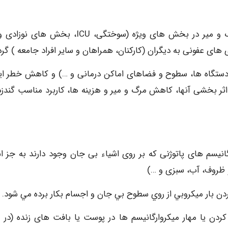
عفونت های بیمارستانی بعنوان یکی از عوامل عمده مرگ و میر در بخش های ویژه (سوختگی، ICU، بخش
ای عفونی به دیگران (کارکنان، همراهان و سایر افراد جامعه ) گرد
 دستگاه ها، سطوح و فضاهای اماکن درمانی و …) و کاهش خطر ای
اثر بخشی آنها، کاهش مرگ و میر و هزینه ها، کاربرد مناسب گندزدا
نیسم های پاتوژنی که بر روی اشیاء بی جان وجود دارند به جز اس
 ظروف، آب، سبزی و …)
دن بار ميكروبي از روي سطوح بي جان و اجسام بكار برده مي شود.
 کردن یا مهار میکروارگانیسم ها در پوست یا بافت های زنده (در م