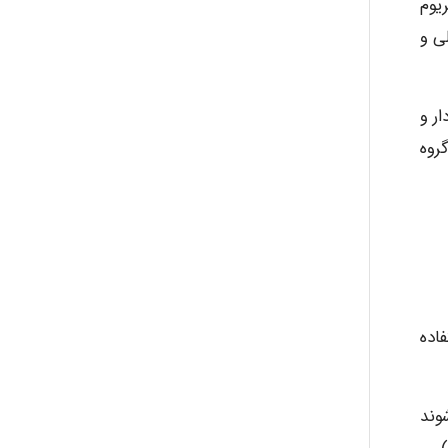
یوم
یبات فنلی و
ayda habibnejad
ر و
روه
Nazaninkarkon
Omid
Mehrab
اده
وند