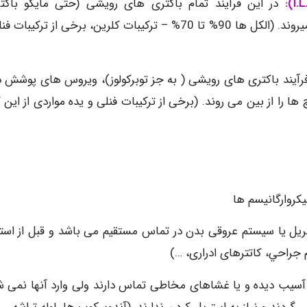
I.
در این فرآیند تمام باکتری های رویشی (حتی مایکو باکتر
توبرکولوزیس)، ویروس های پوشش دار و قارچ ها از بین میروند. (الکل ها 90% تا 70% – ترکیبات کلرین، برخی از ترک
فرآیند باکتری های رویشی ( به جز توبرکولوز)، ویروس های پوشش دا
را از بین می روند. (برخی از ترکیبات فنلی و یده مواردی از این گ
یل یا سیستم عروقی بدن در تماس مستقیم می باشد و قبل از استف
 جراحي، كاتترهای ادراری، …)
سیب دیده و یا غشاهای مخاطی تماس دارند ولی وارد آنها نمی ش