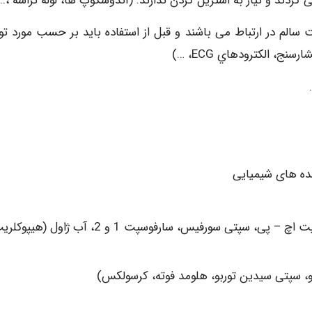
سالم در ارتباط می باشند و قبل از استفاده باید بر حسب مورد ت
ج، الكترودهاي ECG، …)
نده های شیمیایی
مواد گندزدا و ضدعفونی کننده سطوح (میکروبک، سایاسپت اچ – پی، سپتی سورفیس، سارفوسپت 1 و 2، آب ژاول (ه
یو، سپتی سیدین توربو، هلومد فوته، کرسولکس)