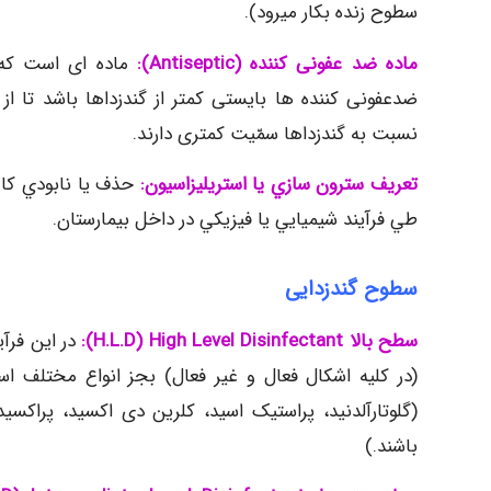
سطوح زنده بکار میرود).
ماده ضد عفونی کننده
(
Antiseptic
):
ماده ای است كه 
ضدعفونی کننده ها بایستی کمتر از گندزداها باشد تا 
نسبت به گندزداها سمّیت کمتری دارند.
تعريف
سترون سازي يا استريليزاسيون:
حذف يا نابودي كام
طي فرآيند شيميايي يا فيزيكي در داخل بيمارستان.
سطوح گندزدایی
سطح بالا
H.L.D) High Level Disinfectant):
در این فرآ
(در کلیه اشکال فعال و غیر فعال) بجز انواع مختلف اسپ
(گلوتارآلدنید، پراستیک اسید، کلرین دی اکسید، پراکسی
باشند.)