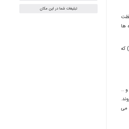
ilhan200
تبلیغات شما در این مکان
لظت
Radman Amini
 ها
 كه
Mohammad
Tavan
 و …
ند.
akhtar shahsavandi
 می
kimiya zirakpoor