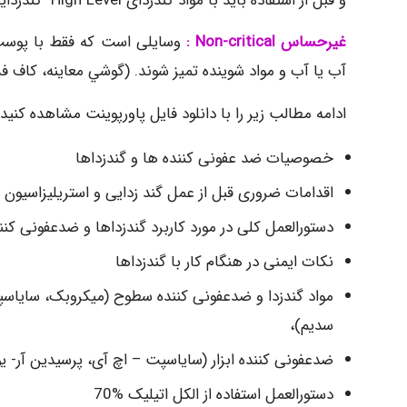
و قبل از استفاده باید با مواد گندزدای High Level گندزدایی گردند و نیاز به استریل کردن ندارند. (آندوسكوپ ها، لوله تراشه ،..)
غیرحساس
Non-critical
:
وسایلی است که فقط با پوست 
آب یا آب و مواد شوینده تمیز شوند. (گوشي معاينه، كاف فشارسن
ادامه مطالب زیر را با دانلود فایل پاورپوینت مشاهده کنید.
خصوصيات ضد عفونی کننده ها و گندزداها
اقدامات ضروری قبل از عمل گند زدایی و استریلیزاسیون
دستورالعمل کلی در مورد کاربرد گندزداها و ضدعفونی کن
نکات ايمنی در هنگام کار با گندزداها
سديم)،
ضدعفونی کننده ابزار (سایاسپت – اچ آی، پرسیدین آر- 
دستورالعمل استفاده از الكل اتيليک %70