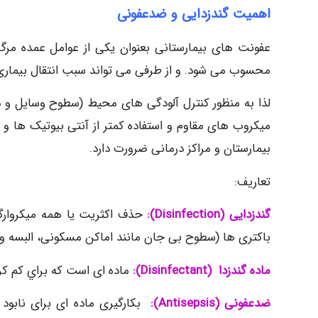
اهمیت گندزدایی و ضدعفونی
محسوب می شود. و از طرفی می تواند سبب انتقال بیماری ه
لذا به منظور کنترل آلودگی های محیط (سطوح وسایل و
میکروب های مقاوم و استفاده کمتر از آنتی بیوتیک ها و 
بیمارستان و مراکز درمانی ضرورت دارد.
تعاریف:
گندزدایی
(
Disinfection
)
:
حذف اکثریت یا همه میکروارگا
باکتری ها (سطوح بی جان مانند اماکن مسکونی، البسه و
ماده گندزدا
(
Disinfectant
)
:
ماده ای است كه براي كم كر
ضدعفونی
(
Antisepsis
)
:
بکارگیری ماده ای برای نابود