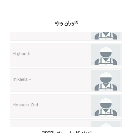
Samunak
کاربران ویژه
H.ghaedi
- mikaela
Hossein Znd
k.aryan