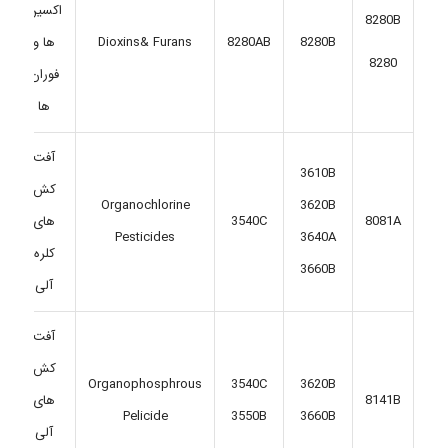
اکسین
8280B
8280B
8280AB
Dioxins& Furans
ها و
8280
فوران
ها
آفت
3610B
کش
Organochlorine
3620B
8081A
3540C
های
Pesticides
3640A
کلره
3660B
آلی
آفت
کش
Organophosphrous
3540C
3620B
های
8141B
Pelicide
3550B
3660B
آلی