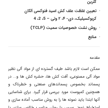
کلرین
تعیین غلظت علف کش اسید فنوکسی آلكان
کربوکسیلیک، دی- ۴، ۲ وتی – 5، 2، 4
روش نشت خصوصیات سمیت (TCLP)
منابع
مقدمه
ممکن است لازم باشد طیف گسترده ای از مواد آلی نظیر
مواد آلی مصنوعی، آفت کش ها، حشره کش ها و…. در
پسماند بخصوص پسماندهای صنعتی و خطرناک و
همچنین کمپوست مورد بررسی قرار گیرد. برای شناسایی
آنها ابتدا باید نمونه ها را به روش مناسب آماده سازی و
استخراج نمود. سپس با روش مناسب خالص سازی یا