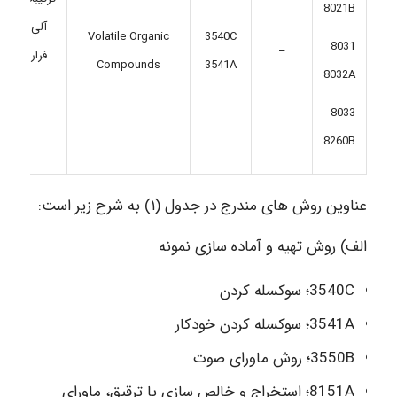
8021B
آلی
Volatile Organic
3540C
8031
–
فرار
Compounds
3541A
8032A
8033
8260B
عناوین روش های مندرج در جدول (۱) به شرح زیر است:
الف) روش تهیه و آماده سازی نمونه
3540C؛ سوکسله کردن
3541A؛ سوکسله کردن خودکار
3550B؛ روش ماورای صوت
8151A؛ استخراج و خالص سازی با ترقیق، ماورای