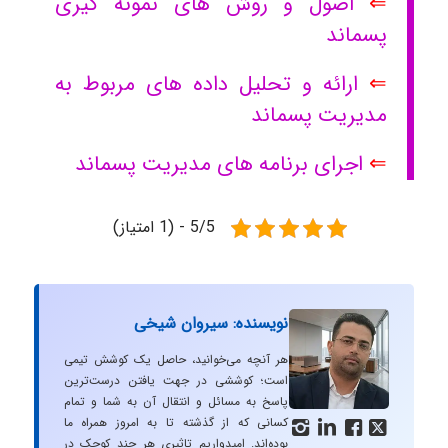
⇐
اصول و روش های نمونه گیری
پسماند
⇐
ارائه و تحلیل داده های مربوط به
مدیریت پسماند
⇐
اجرای برنامه های مدیریت پسماند
5/5 - (1 امتیاز)
نویسنده: سیروان شیخی
هر آنچه می‌خوانید، حاصل یک کوشش تیمی
است؛ کوششی در جهت یافتن درست‌ترین
پاسخ به مسائل و انتقال آن به شما و تمام
کسانی که از گذشته تا به امروز همراه ما




بوده‌اند. امیدواریم تاثیری هر چند کوچک در