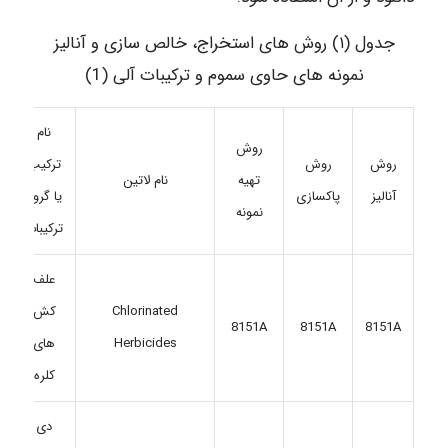
جدول (۱) روش های استخراج، خالص سازی و آنالیز
نمونه های حاوی سموم و ترکیبات آلی (1)
نام
روش
روش
ترکیب
روش
تهیه
نام لاتین
ر
پاکسازی
یا گروه
آنالیز
نمونه
ترکیبات
علف
Chlorinated
کش
8151A
8151A
8151A
Herbicides
های
کلره
دی