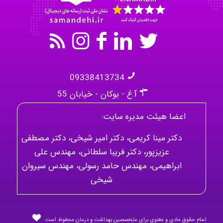
09338413734
آ.غ - بوکان - خیابان 55
اعضا هیئت مدیره سایت:
دکتر مینا کریمی، دکتر امیر شیخی، دکتر مصطفی
عزیزپور، دکتر فریبا سلطانی، مهندس علی
ابراهیمی، مهندس حامد رسولی، مهندس سیروان
شیخی
تمام حقوق مادی و معنوی برای متخصصین بهداشت و درمان محفوظ است