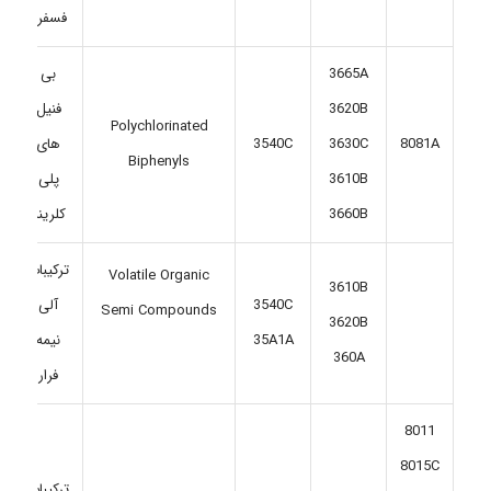
فسفره
3665A
بی
3620B
فنیل
Polychlorinated
8081A
3630C
3540C
های
Biphenyls
3610B
پلی
3660B
کلرینه
ترکیبات
Volatile Organic
3610B
3540C
آلی
Semi Compounds
3620B
35A1A
نیمه
360A
فرار
8011
8015C
ترکیبات