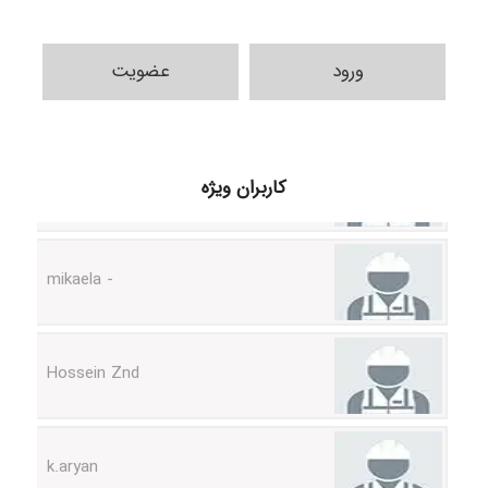
ورود
عضویت
H.ghaedi
کاربران ویژه
- mikaela
Hossein Znd
k.aryan