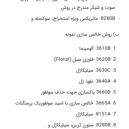
صوت و شیکر مندرج در روش
8280B: ماتریکس ویژه استخراج، سوکسله و …
ب) روش خالص سازی نمونه
3610B: آلومینما
3620B: فلوری سیل (Florisl)
3630C: سیلیکاژل
3640A: نفوذ ژل
3660B پاکسازی جهت حذف سولفور
3665A: خالص سازی با اسید سولفوریک پرمنگنات
8151A: سیلیکاژل
8280B: ستون کربن، سیلیکاژل و …