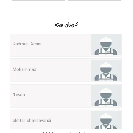
ilhan200
کاربران ویژه
Radman Amini
Mohammad
Tavan
akhtar shahsavandi
kimiya zirakpoor