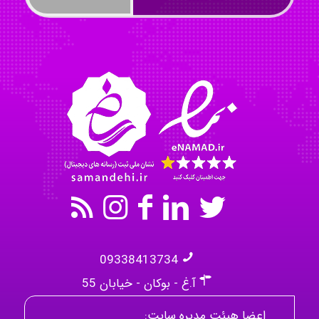
akhtar shahsavandi
kimiya zirakpoor
09338413734
آ.غ - بوکان - خیابان 55
اعضا هیئت مدیره سایت: