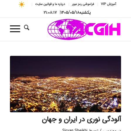
آموزش VIP
فراموشی رمز عبور
درباره ما و قوانین سایت
یکشنبه
۱۴۰۵/۰۵/۱۸
|
۲۱:۰۸:۱۸
آلودگی نوری در ایران و جهان
/
در
مهندسی
توسط
Sirvan Sheikhi