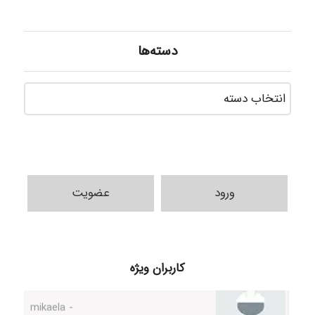
دسته‌ها
دسته‌ه
ورود
عضویت
H.ghaedi
کاربران ویژه
- mikaela