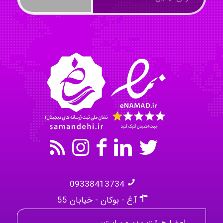
Nazaninkarkon
Omid
09338413734
آ.غ - بوکان - خیابان 55