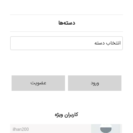
دسته‌ها
دسته‌ه
ورود
عضویت
k.aryan
ilhan200
کاربران ویژه