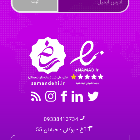
ayda habibnejad
Nazaninkarkon
Omid
09338413734
آ.غ - بوکان - خیابان 55