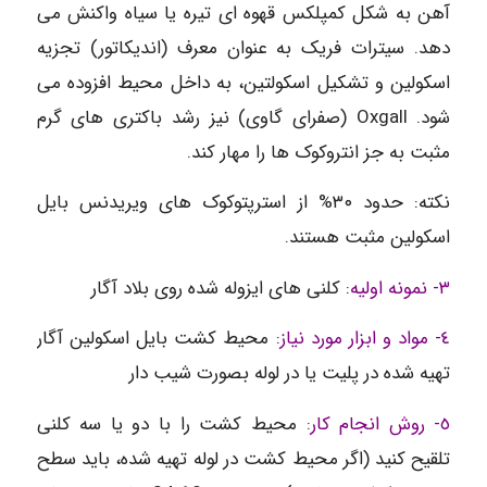
آهن به شکل کمپلکس قهوه ای تیره یا سیاه واکنش می
دهد. سیترات فریک به عنوان معرف (اندیکاتور) تجزیه
اسکولین و تشکیل اسکولتین، به داخل محیط افزوده می
شود. Oxgall (صفرای گاوی) نیز رشد باکتری های گرم
مثبت به جز انتروکوک ها را مهار کند.
نکته: حدود ٣٠% از استرپتوکوک های ویریدنس بایل
اسکولین مثبت هستند.
٣- نمونه اولیه
: کلنی های ایزوله شده روی بلاد آگار
٤- مواد و ابزار مورد نیاز
: محیط کشت بایل اسکولین آگار
تهیه شده در پلیت یا در لوله بصورت شیب دار
٥- روش انجام کار
: محیط کشت را با دو یا سه کلنی
تلقیح کنید (اگر محیط کشت در لوله تهیه شده، باید سطح