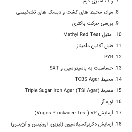
رنگ آمیزی گرم
مواد، محیط های کشت و دیسک های تشخیصی
بررسی حرکت باکتری
متیل Methyl Red Test
فنیل آلانین دآمیناز
PYR
حساسیت به باسیتراسین و SXT
محیط TCBS Agar
محیط (Triple Sugar Iron Agar (TSI Agar
اوره آز
آزمایش Voges Proskauer-Test) VP)
آزمایش دکربوکسیلاسیون (لیزین، اورنیتین و آرژینین)