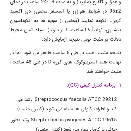
و عمق را تلقیح نمایید) و به مدت 18-24 ساعت در دمای
2±35 در شرایط هوازی یا اتمسفر محتوی دی اکسید
کربن، انکوبه نمایید (بعضی از سویه ها به انکوباسیون
بیشتری، نهایتاً ٤٨ ساعت، نیاز دارند). سیاه شدن محیط
دلالت بر مثبت بودن نتیجه آزمایش دارد.
نتیجه مثبت اغلب در طی ٤ ساعت ظاهر می شود. اما در
نهایت همه استرپتوکوک های گروه D در طی 48 ساعت،
مثبت خواهند شد.
٦- برنامه کنترل کیفی (QC)
:
Streptococcus faecalis ATCC 29212: رشد می
کند و اطراف کلونی ها سیاه می شو د (کنترل مثبت)
Streptococcus pyogenes ATCC 19615 رشد بطور
جزئی تا کامل مهار می شود (کنترل منفی)