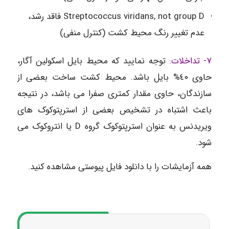
Streptococcus viridans, not group D فاقد رشد،
عدم تغییر رنگ محیط کشت (کنترل منفی)
٧- تداخلات:
توجه نمایید که محیط بایل اسکولین آگار،
حاوی ٤٠% بایل باشد. محیط کشت ساخت بعضی از
سازندگان، حاوی مقدار کمتری صفرا می باشد، در نتیجه
باعث اشتباه در تشخیص بعضی از استرپتوکوک های
ویریدنس به عنوان استرپتوکوک گروه D یا انتروکوک می
شود.
همه آزمایشات را با دانلود فایل پیوستی مشاهده کنید.