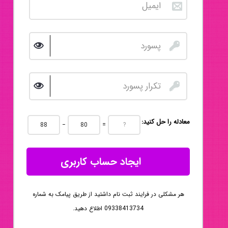
:معادله را حل کنید
−
=
ایجاد حساب کاربری
هر مشکلی در فرایند ثبت نام داشتید از طریق پیامک به شماره
09338413734 اطلاع دهید.