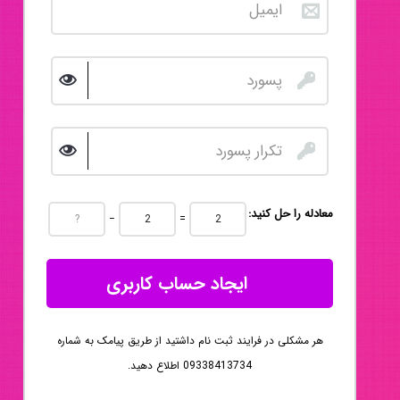
:معادله را حل کنید
−
=
ایجاد حساب کاربری
هر مشکلی در فرایند ثبت نام داشتید از طریق پیامک به شماره
09338413734 اطلاع دهید.