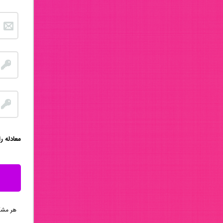
:معادله ر
هر مشکلی 