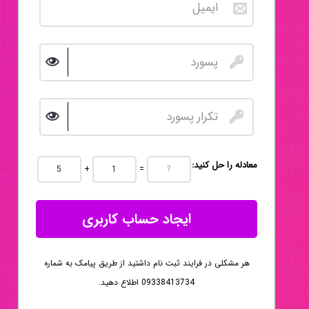
:معادله را حل کنید
+
=
ایجاد حساب کاربری
هر مشکلی در فرایند ثبت نام داشتید از طریق پیامک به شماره
09338413734 اطلاع دهید.