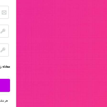
:معادله ر
هر مشکلی 