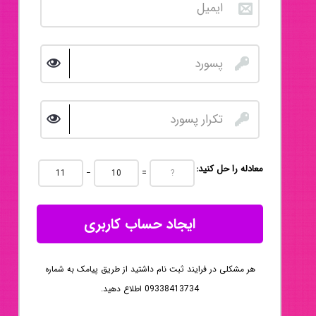
:معادله را حل کنید
−
=
ایجاد حساب کاربری
هر مشکلی در فرایند ثبت نام داشتید از طریق پیامک به شماره
09338413734 اطلاع دهید.