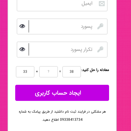
:معادله را حل کنید
+
=
ایجاد حساب کاربری
هر مشکلی در فرایند ثبت نام داشتید از طریق پیامک به شماره
09338413734 اطلاع دهید.