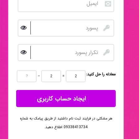
:معادله را حل کنید
−
=
ایجاد حساب کاربری
هر مشکلی در فرایند ثبت نام داشتید از طریق پیامک به شماره
09338413734 اطلاع دهید.