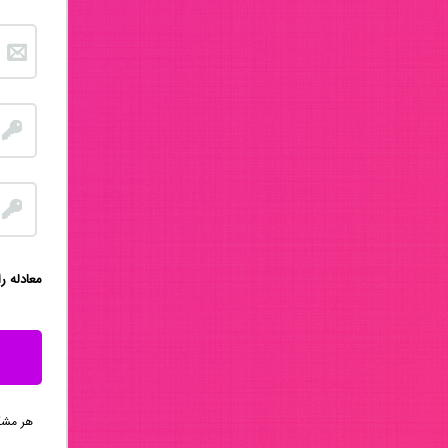
:معادله ر
هر مشکلی 