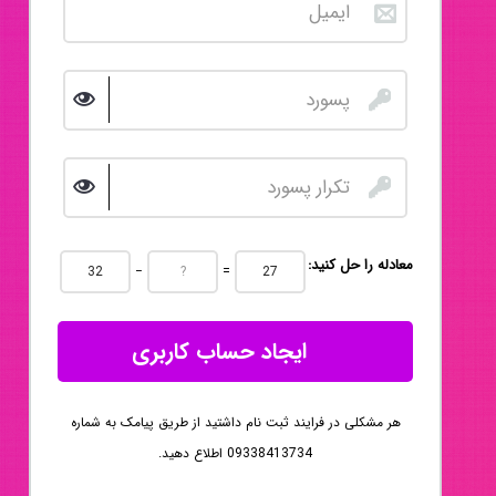
:معادله را حل کنید
−
=
ایجاد حساب کاربری
هر مشکلی در فرایند ثبت نام داشتید از طریق پیامک به شماره
09338413734 اطلاع دهید.