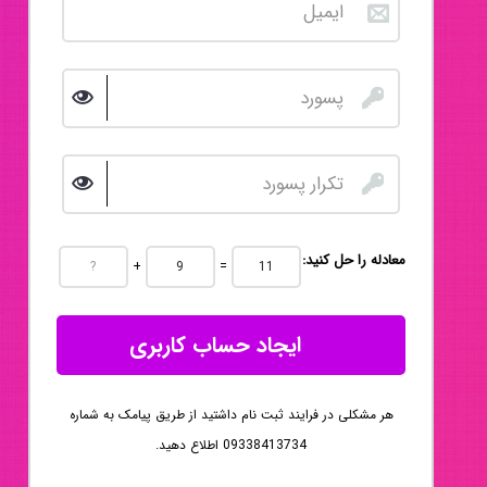
:معادله را حل کنید
+
=
ایجاد حساب کاربری
هر مشکلی در فرایند ثبت نام داشتید از طریق پیامک به شماره
09338413734 اطلاع دهید.