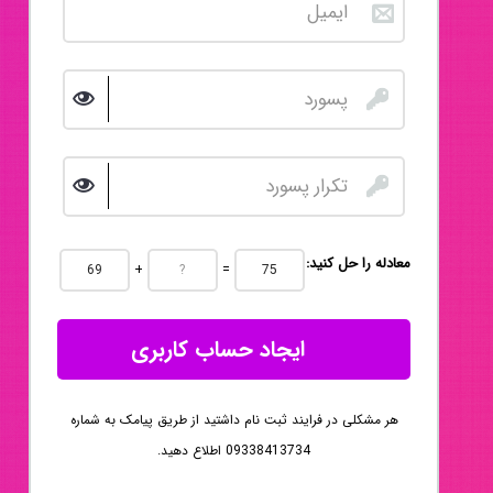
:معادله را حل کنید
+
=
ایجاد حساب کاربری
هر مشکلی در فرایند ثبت نام داشتید از طریق پیامک به شماره
09338413734 اطلاع دهید.