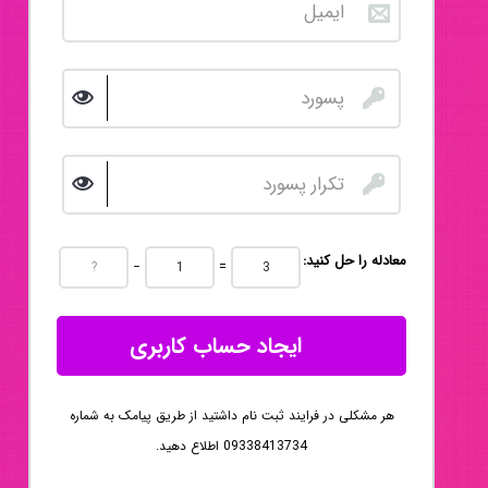
:معادله را حل کنید
−
=
ایجاد حساب کاربری
هر مشکلی در فرایند ثبت نام داشتید از طریق پیامک به شماره
09338413734 اطلاع دهید.